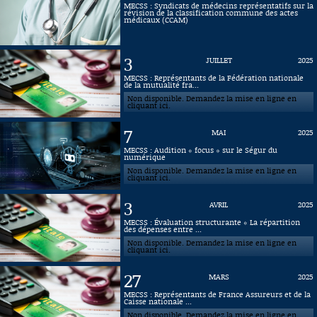
MECSS : Syndicats de médecins représentatifs sur la
révision de la classification commune des actes
Connaissance, Histoire
médicaux (CCAM)
Autres
3
JUILLET
2025
MECSS : Représentants de la Fédération nationale
de la mutualité fra...
Non disponible. Demandez la mise en ligne en
cliquant ici.
7
MAI
2025
MECSS : Audition « focus » sur le Ségur du
numérique
Non disponible. Demandez la mise en ligne en
cliquant ici.
3
AVRIL
2025
MECSS : Évaluation structurante « La répartition
des dépenses entre ...
Non disponible. Demandez la mise en ligne en
cliquant ici.
27
MARS
2025
MECSS : Représentants de France Assureurs et de la
Caisse nationale ...
Non disponible. Demandez la mise en ligne en