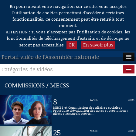
En poursuivant votre navigation sur ce site, vous acceptez
Aller au contenu
l’utilisation de cookies permettant d'accéder à certaines
fonctionnalités. Ce consentement peut être retiré à tout
moment.
ATTENTION : si vous n’acceptez pas l’utilisation de cookies, les
fonctionnalités de téléchargement d’extraits et de découpe ne
OK
En savoir plus
seront pas accessibles
Portail vidéo de l'Assemblée nationale
Catégories de vidéos
ACCUEIL
EN DIRECT
Séance publique
COMMISSIONS / MECSS
À LA DEMANDE
Questions au Gouvernement
8
AVRIL
2026
RECHERCHE
Commissions
MECSS et Commission des affaires sociales :
Procédure d’évaluation des actes et prestations ;
Effets structurels prévisi...
AIDE À LA DÉCOUPE
Présidence
DE VIDÉOS
25
MARS
2026
Évènements