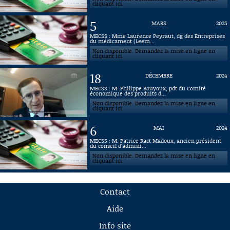
cliquant ici.
5
MARS
2025
MECSS : Mme Laurence Peyraut, dg des Entreprises
du médicament (Leem...
Non disponible. Demandez la mise en ligne en
cliquant ici.
18
DÉCEMBRE
2024
MECSS : M. Philippe Bouyoux, pdt du Comité
économique des produits d...
Non disponible. Demandez la mise en ligne en
cliquant ici.
6
MAI
2024
MECSS : M. Patrice Ract Madoux, ancien président
du conseil d'admini...
Non disponible. Demandez la mise en ligne en
cliquant ici.
Contact
Aide
Info site