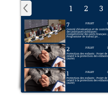
1
2
3
7
JUILLET
Comité d'évaluation et de contrôl
des politiques publiques :
Compétitivité des ports français ;
Programme de travail po...
2
JUILLET
Protection des enfants : Projet de 
relatif à la protection des enfants
(suite)
1
JUILLET
Protection des enfants : Projet de 
relatif à la protection des enfants
(suite)