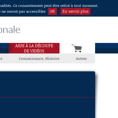
nnalités. Ce consentement peut être retiré à tout moment.
OK
En savoir plus
e ne seront pas accessibles
onale
AIDE À LA DÉCOUPE
DE VIDÉOS
ts
Connaissance, Histoire
Autres