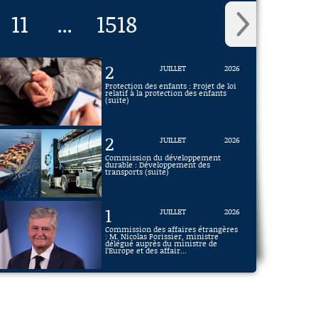
11
1518
...
2
JUILLET
2026
Protection des enfants : Projet de loi
relatif à la protection des enfants
(suite)
2
JUILLET
2026
Commission du développement
durable : Développement des
transports (suite)
1
JUILLET
2026
Commission des affaires étrangères
: M. Nicolas Forissier, ministre
délégué auprès du ministre de
l’Europe et des affair...