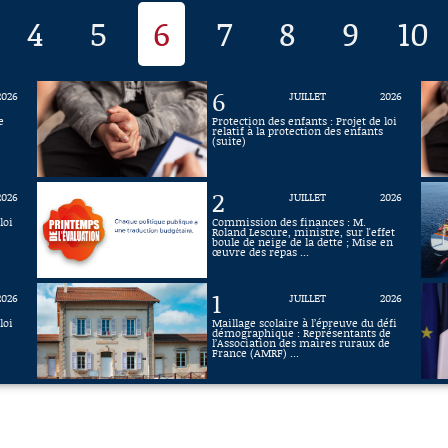
4
5
6
7
8
9
10
6
2026
JUILLET
2026
e
Protection des enfants : Projet de loi
relatif à la protection des enfants
(suite)
2
2026
JUILLET
2026
loi
Commission des finances : M.
Roland Lescure, ministre, sur l'effet
boule de neige de la dette ; Mise en
œuvre des repas ...
1
2026
JUILLET
2026
loi
Maillage scolaire à l’épreuve du défi
démographique : Représentants de
l’Association des maires ruraux de
France (AMRF) ...