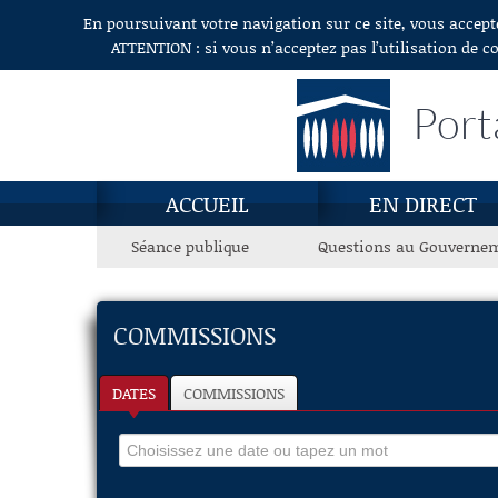
En poursuivant votre navigation sur ce site, vous accept
Aller au contenu
ATTENTION : si vous n’acceptez pas l’utilisation de c
Port
ACCUEIL
EN DIRECT
Séance publique
Questions au Gouverne
COMMISSIONS
DATES
COMMISSIONS