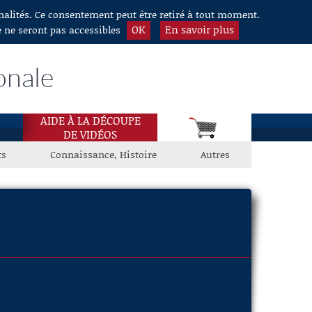
nnalités. Ce consentement peut être retiré à tout moment.
OK
En savoir plus
e ne seront pas accessibles
onale
AIDE À LA DÉCOUPE
DE VIDÉOS
ts
Connaissance, Histoire
Autres