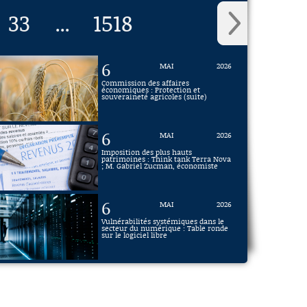
33
1518
...
6
MAI
2026
Commission des affaires
économiques : Protection et
souveraineté agricoles (suite)
6
MAI
2026
Imposition des plus hauts
patrimoines : Think tank Terra Nova
; M. Gabriel Zucman, économiste
6
MAI
2026
Vulnérabilités systémiques dans le
secteur du numérique : Table ronde
sur le logiciel libre