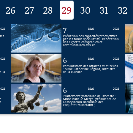
26
27
28
29
30
31
32
7
2026
MAI
2026
des
Prédation des capacités productives
par les fonds spéculatifs : Fédération
des experts-comptables et
commissaires aux co...
6
2026
MAI
2026
Commission des affaires culturelles
: Mme Catherine Pégard, ministre
e la
de la Culture
6
2026
MAI
2026
Traitement judiciaire de l'inceste :
r-
Mme Isabelle Metge, présidente de
n
l'Association nationale des
enquêteurs sociaux ; ...