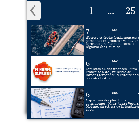
1
25
...
7
MAI
Libertés et droits fondamentaux 
personnes migrantes : M. Xavier
Bertrand, président du conseil
régional des Hauts-de...
6
MAI
Commission des finances : Mme
Françoise Gatel, ministre de
l'aménagement du territoire et d
décentralisation
6
MAI
Imposition des plus hauts
patrimoines : Mme Agnès Verdie
Molinié, directrice de la fondatio
IFRAP