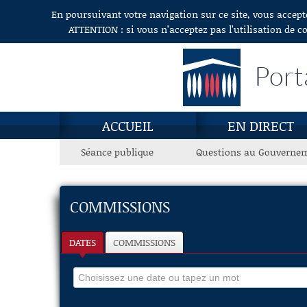
En poursuivant votre navigation sur ce site, vous accept
Aller au contenu
ATTENTION : si vous n’acceptez pas l’utilisation de c
Port
ACCUEIL
EN DIRECT
Séance publique
Questions au Gouverne
COMMISSIONS
DATES
COMMISSIONS