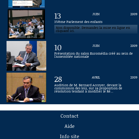
13
JUIN
2009
XVème Parlement des enfants
Non disponible. Demandez la mise en ligne en
cliquant ici.
10
JUIN
2009
Présentation du salon Euromédia créé au sein de
l'Assemblée nationale
28
AVRIL
2009
Audition de M. Bernard Accoyer, devant la
commission des lois, sur sa proposition de
résolution tendant à modifier le Rè...
Contact
Aide
Info site