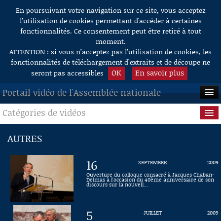
En poursuivant votre navigation sur ce site, vous acceptez
Aller au contenu
l’utilisation de cookies permettant d'accéder à certaines
fonctionnalités. Ce consentement peut être retiré à tout
moment.
ATTENTION : si vous n’acceptez pas l’utilisation de cookies, les
fonctionnalités de téléchargement d’extraits et de découpe ne
OK
En savoir plus
seront pas accessibles
Portail vidéo de l'Assemblée nationale
Catégories de vidéos
ACCUEIL
EN DIRECT
Séance publique
AUTRES
À LA DEMANDE
Questions au Gouvernement
16
SEPTEMBRE
2009
RECHERCHE
Commissions
Ouverture du colloque consacré à Jacques Chaban-
Delmas à l'occasion du 40ème anniversaire de son
discours sur la nouvell...
AIDE À LA DÉCOUPE
Présidence
DE VIDÉOS
5
JUILLET
2009
Évènements