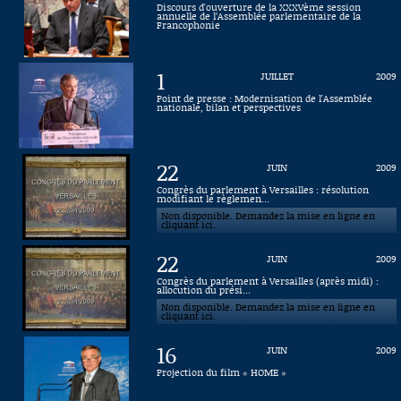
Discours d'ouverture de la XXXVème session
annuelle de l’Assemblée parlementaire de la
Connaissance, Histoire
Francophonie
Autres
1
JUILLET
2009
Point de presse : Modernisation de l'Assemblée
nationale, bilan et perspectives
22
JUIN
2009
Congrès du parlement à Versailles : résolution
modifiant le règlemen...
Non disponible. Demandez la mise en ligne en
cliquant ici.
22
JUIN
2009
Congrès du parlement à Versailles (après midi) :
allocution du prési...
Non disponible. Demandez la mise en ligne en
cliquant ici.
16
JUIN
2009
Projection du film « HOME »