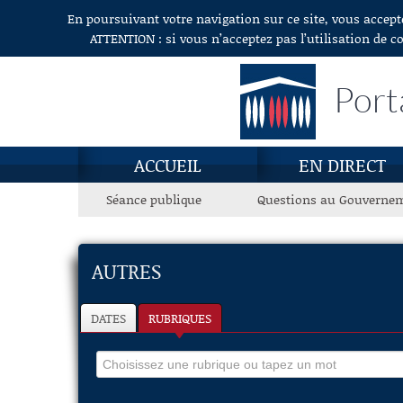
En poursuivant votre navigation sur ce site, vous accept
Aller au contenu
ATTENTION : si vous n’acceptez pas l’utilisation de c
Port
ACCUEIL
EN DIRECT
Séance publique
Questions au Gouverne
AUTRES
DATES
RUBRIQUES