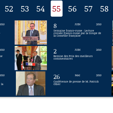
52
53
54
55
56
57
58
8
2010
JUIN
2010
Semaine franco-russe : Lecture
-
croisée franco-russe par la troupe de
la Comédie française
2
2010
JUIN
2010
me
Remise des Prix des meilleurs
commentaires
26
2010
MAI
2010
Conférence de presse de M. Patrick
 la
Ollier