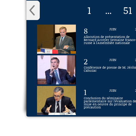
1
51
...
8
JUIN
Allocution de présentation de
Bernard Accoyer Semaine franco
russe à l'Assemblée nationale
2
JUIN
Conférence de presse de M. Jérô
Cahuzac
1
JUIN
Conclusion du séminaire
parlementaire sur l'évaluation de
mise en oeuvre du principe de
précaution