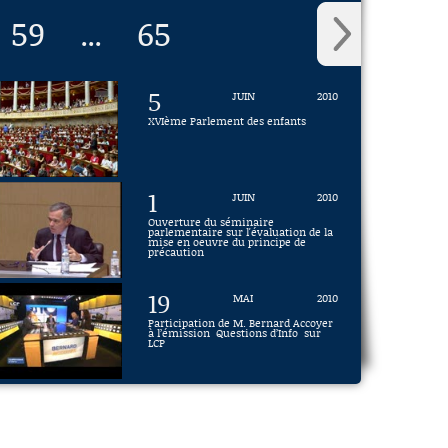
59
65
...
5
JUIN
2010
XVIème Parlement des enfants
1
JUIN
2010
Ouverture du séminaire
parlementaire sur l'évaluation de la
mise en oeuvre du principe de
précaution
19
MAI
2010
Participation de M. Bernard Accoyer
à l’émission Questions d’Info sur
LCP