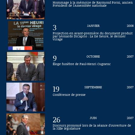
Hommage à la mémoire de Raymond Forni, ancien
Président de l'Assemblée nationale
Connaissance, Histoire
Autres
3
JANVIER
2008
Projection en avant-première du document produit
par Léonardo DiCaprio : La 11e heure, le dernier
virage
9
OCTOBRE
2007
Éloge funèbre de Paul-Henri Cugnenc
19
SEPTEMBRE
2007
Conférence de presse
26
JUIN
2007
Discours prononcé lors de la séance d'ouverture de
la XIIIe législature