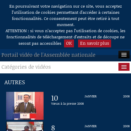
En poursuivant votre navigation sur ce site, vous acceptez
Aller au contenu
l’utilisation de cookies permettant d'accéder à certaines
fonctionnalités. Ce consentement peut être retiré à tout
moment.
ATTENTION : si vous n’acceptez pas l’utilisation de cookies, les
fonctionnalités de téléchargement d’extraits et de découpe ne
OK
En savoir plus
seront pas accessibles
Portail vidéo de l'Assemblée nationale
Catégories de vidéos
ACCUEIL
EN DIRECT
Séance publique
AUTRES
À LA DEMANDE
Questions au Gouvernement
10
JANVIER
2008
RECHERCHE
Commissions
Vœux à la presse 2008
AIDE À LA DÉCOUPE
Présidence
DE VIDÉOS
8
JANVIER
2008
Évènements