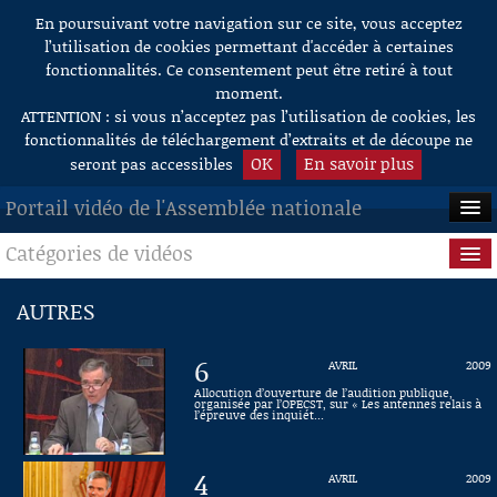
En poursuivant votre navigation sur ce site, vous acceptez
Aller au contenu
l’utilisation de cookies permettant d'accéder à certaines
fonctionnalités. Ce consentement peut être retiré à tout
moment.
ATTENTION : si vous n’acceptez pas l’utilisation de cookies, les
fonctionnalités de téléchargement d’extraits et de découpe ne
OK
En savoir plus
seront pas accessibles
Portail vidéo de l'Assemblée nationale
Catégories de vidéos
ACCUEIL
EN DIRECT
Séance publique
AUTRES
À LA DEMANDE
Questions au Gouvernement
6
AVRIL
2009
RECHERCHE
Commissions
Allocution d’ouverture de l’audition publique,
organisée par l’OPECST, sur « Les antennes relais à
l’épreuve des inquiét...
AIDE À LA DÉCOUPE
Présidence
DE VIDÉOS
4
AVRIL
2009
Évènements