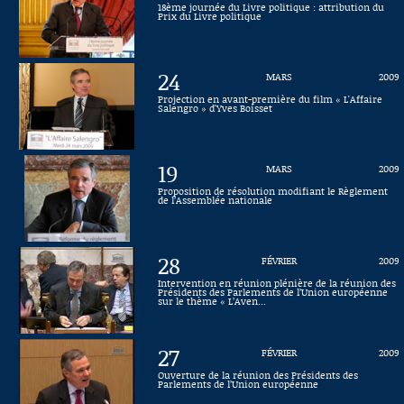
18ème journée du Livre politique : attribution du
Prix du Livre politique
Connaissance, Histoire
Autres
24
MARS
2009
Projection en avant-première du film « L'Affaire
Salengro » d'Yves Boisset
19
MARS
2009
Proposition de résolution modifiant le Règlement
de l’Assemblée nationale
28
FÉVRIER
2009
Intervention en réunion plénière de la réunion des
Présidents des Parlements de l’Union européenne
sur le thème « L’Aven...
27
FÉVRIER
2009
Ouverture de la réunion des Présidents des
Parlements de l’Union européenne