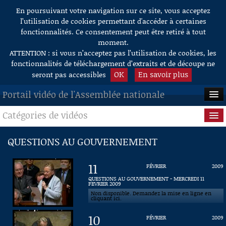
En poursuivant votre navigation sur ce site, vous acceptez
Aller au contenu
l’utilisation de cookies permettant d'accéder à certaines
fonctionnalités. Ce consentement peut être retiré à tout
moment.
ATTENTION : si vous n’acceptez pas l’utilisation de cookies, les
fonctionnalités de téléchargement d’extraits et de découpe ne
OK
En savoir plus
seront pas accessibles
Portail vidéo de l'Assemblée nationale
Catégories de vidéos
ACCUEIL
EN DIRECT
Séance publique
QUESTIONS AU GOUVERNEMENT
À LA DEMANDE
Questions au Gouvernement
11
FÉVRIER
2009
RECHERCHE
Commissions
QUESTIONS AU GOUVERNEMENT - MERCREDI 11
FEVRIER 2009
Non disponible. Demandez la mise en ligne en
AIDE À LA DÉCOUPE
Présidence
cliquant ici.
DE VIDÉOS
10
FÉVRIER
2009
Évènements