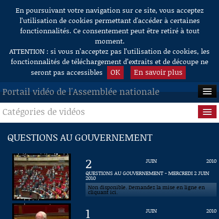
En poursuivant votre navigation sur ce site, vous acceptez
Aller au contenu
l’utilisation de cookies permettant d'accéder à certaines
fonctionnalités. Ce consentement peut être retiré à tout
moment.
ATTENTION : si vous n’acceptez pas l’utilisation de cookies, les
fonctionnalités de téléchargement d’extraits et de découpe ne
OK
En savoir plus
seront pas accessibles
Portail vidéo de l'Assemblée nationale
Catégories de vidéos
ACCUEIL
EN DIRECT
Séance publique
QUESTIONS AU GOUVERNEMENT
À LA DEMANDE
Questions au Gouvernement
2
JUIN
2010
RECHERCHE
Commissions
QUESTIONS AU GOUVERNEMENT - MERCREDI 2 JUIN
2010
Non disponible. Demandez la mise en ligne en
AIDE À LA DÉCOUPE
Présidence
cliquant ici.
DE VIDÉOS
1
JUIN
2010
Évènements