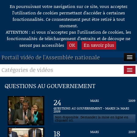
En poursuivant votre navigation sur ce site, vous acceptez
Aller au contenu
l’utilisation de cookies permettant d'accéder à certaines
fonctionnalités. Ce consentement peut être retiré à tout
moment.
ATTENTION : si vous n’acceptez pas l’utilisation de cookies, les
fonctionnalités de téléchargement d’extraits et de découpe ne
OK
En savoir plus
seront pas accessibles
Portail vidéo de l'Assemblée nationale
Catégories de vidéos
ACCUEIL
EN DIRECT
Séance publique
QUESTIONS AU GOUVERNEMENT
À LA DEMANDE
Questions au Gouvernement
24
MARS
2009
RECHERCHE
Commissions
QUESTIONS AU GOUVERNEMENT - MARDI 24 MARS
2009
Non disponible. Demandez la mise en ligne en
AIDE À LA DÉCOUPE
Présidence
cliquant ici.
DE VIDÉOS
18
MARS
2009
Évènements