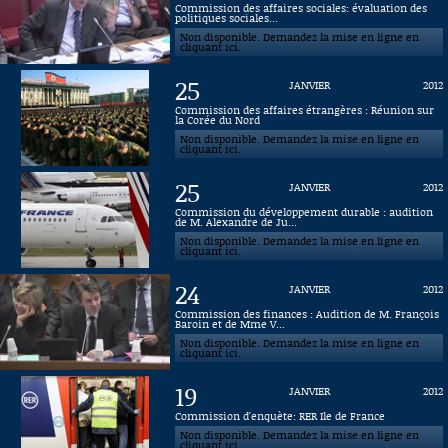
Commission des affaires sociales: évaluation des
politiques sociales...
Connaissance, Histoire
Non disponible. Demandez la mise en ligne en
cliquant ici.
Autres
25
JANVIER
2012
Commission des affaires étrangères : Réunion sur
la Corée du Nord
Non disponible. Demandez la mise en ligne en
cliquant ici.
25
JANVIER
2012
Commission du développement durable : audition
de M. Alexandre de Ju...
Non disponible. Demandez la mise en ligne en
cliquant ici.
24
JANVIER
2012
Commission des finances : Audition de M. François
Baroin et de Mme V...
Non disponible. Demandez la mise en ligne en
cliquant ici.
19
JANVIER
2012
Commission d'enquète: RER Ile de France
Non disponible. Demandez la mise en ligne en
cliquant ici.