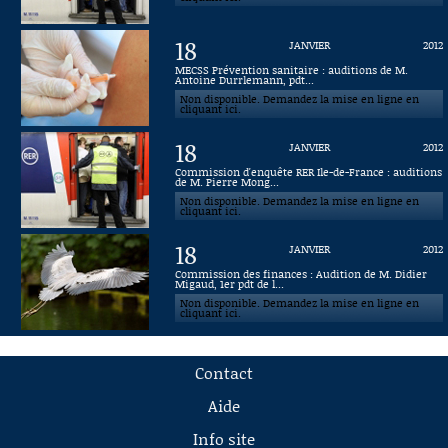
18
JANVIER
2012
MECSS Prévention sanitaire : auditions de M.
Antoine Durrlemann, pdt...
Non disponible. Demandez la mise en ligne en
cliquant ici.
18
JANVIER
2012
Commission d'enquête RER Ile-de-France : auditions
de M. Pierre Mong...
Non disponible. Demandez la mise en ligne en
cliquant ici.
18
JANVIER
2012
Commission des finances : Audition de M. Didier
Migaud, 1er pdt de l...
Non disponible. Demandez la mise en ligne en
cliquant ici.
Contact
Aide
Info site