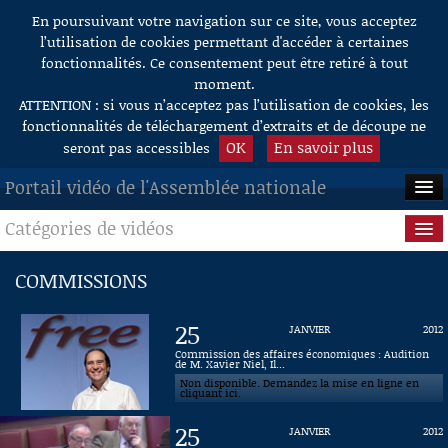
En poursuivant votre navigation sur ce site, vous acceptez
Aller au contenu
l’utilisation de cookies permettant d'accéder à certaines
fonctionnalités. Ce consentement peut être retiré à tout
moment.
ATTENTION : si vous n’acceptez pas l’utilisation de cookies, les
fonctionnalités de téléchargement d’extraits et de découpe ne
OK
En savoir plus
seront pas accessibles
Portail vidéo de l'Assemblée nationale
Catégories de vidéos
ACCUEIL
EN DIRECT
Séance publique
COMMISSIONS
À LA DEMANDE
Questions au Gouvernement
25
JANVIER
2012
RECHERCHE
Commissions
Commission des affaires économiques : Audition
de M. Xavier Niel, Il...
Non disponible. Demandez la mise en ligne en
AIDE À LA DÉCOUPE
Présidence
cliquant ici.
DE VIDÉOS
25
JANVIER
2012
Évènements