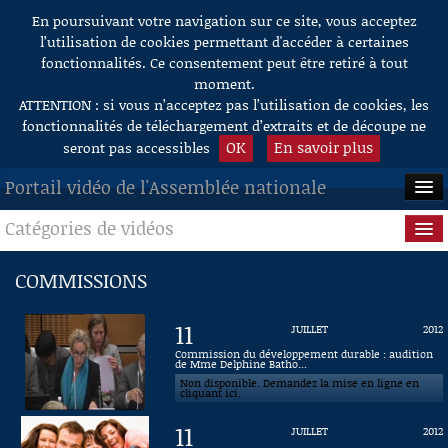
En poursuivant votre navigation sur ce site, vous acceptez
Aller au contenu
l’utilisation de cookies permettant d'accéder à certaines
fonctionnalités. Ce consentement peut être retiré à tout
moment.
ATTENTION : si vous n’acceptez pas l’utilisation de cookies, les
fonctionnalités de téléchargement d’extraits et de découpe ne
OK
En savoir plus
seront pas accessibles
Portail vidéo de l'Assemblée nationale
Catégories de vidéos
ACCUEIL
EN DIRECT
Séance publique
COMMISSIONS
À LA DEMANDE
Questions au Gouvernement
11
JUILLET
2012
RECHERCHE
Commissions
Commission du développement durable : audition
de Mme Delphine Batho...
Non disponible. Demandez la mise en ligne en
AIDE À LA DÉCOUPE
Présidence
cliquant ici.
DE VIDÉOS
11
JUILLET
2012
Évènements