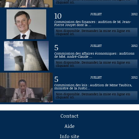
cliquant ici.
10
JUILLET
2012
Commission des finances : audition de M. Jean-
Pierre Jouyet dont la ...
Non disponible. Demandez la mise en ligne en
cliquant ici.
5
JUILLET
2012
Commission des affaires économiques : auditions
de MM. André-Claude ...
Non disponible. Demandez la mise en ligne en
cliquant ici.
5
JUILLET
2012
Commission des lois : Audition de Mme Taubira,
ministre de la Justic...
Non disponible. Demandez la mise en ligne en
cliquant ici.
Contact
Aide
Info site