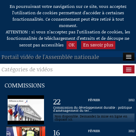
En poursuivant votre navigation sur ce site, vous acceptez
Aller au contenu
l’utilisation de cookies permettant d'accéder à certaines
fonctionnalités. Ce consentement peut être retiré à tout
moment.
ATTENTION : si vous n’acceptez pas l’utilisation de cookies, les
fonctionnalités de téléchargement d’extraits et de découpe ne
OK
En savoir plus
seront pas accessibles
Portail vidéo de l'Assemblée nationale
Catégories de vidéos
ACCUEIL
EN DIRECT
Séance publique
COMMISSIONS
À LA DEMANDE
Questions au Gouvernement
22
FÉVRIER
2012
RECHERCHE
Commissions
Commission du développement durable : politique
d'aménagement du ter...
Non disponible. Demandez la mise en ligne en
AIDE À LA DÉCOUPE
Présidence
cliquant ici.
DE VIDÉOS
16
FÉVRIER
2012
Évènements