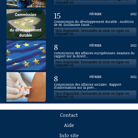
cliquant ici.
15
FÉVRIER
2012
Commission du développement durable : Audition
de M. Guillaume Saint...
Non disponible. Demandez la mise en ligne en
cliquant ici.
8
FÉVRIER
2012
Commission des affaires européennes: examen du
rapport sur la direct...
Non disponible. Demandez la mise en ligne en
cliquant ici.
8
FÉVRIER
2012
Commission des affaires sociales : Rapport
d'information sur la prév...
Non disponible. Demandez la mise en ligne en
cliquant ici.
Contact
Aide
Info site