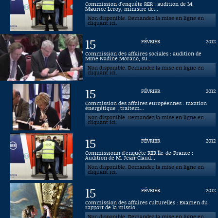
Commission d'enquête RER : audition de M.
Maurice Leroy, ministre de...
Connaissance, Histoire
Non disponible. Demandez la mise en ligne en
cliquant ici.
Autres
15
FÉVRIER
2012
Commission des affaires sociales : audition de
Mme Nadine Morano, su...
Non disponible. Demandez la mise en ligne en
cliquant ici.
15
FÉVRIER
2012
Commission des affaires européennes : taxation
énergétique ; traitem...
Non disponible. Demandez la mise en ligne en
cliquant ici.
15
FÉVRIER
2012
Commissionn d'enquête RER Île-de-France :
Audition de M. Jean-Claud...
Non disponible. Demandez la mise en ligne en
cliquant ici.
15
FÉVRIER
2012
Commission des affaires culturelles : Examen du
rapport de la missio...
Non disponible. Demandez la mise en ligne en