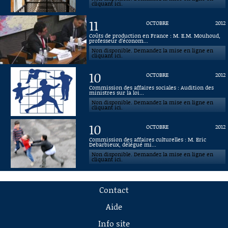
cliquant ici.
11
OCTOBRE
2012
Coûts de production en France : M. E.M. Mouhoud,
professeur d’économ...
Non disponible. Demandez la mise en ligne en
cliquant ici.
10
OCTOBRE
2012
Commission des affaires sociales : Audition des
ministres sur la loi...
Non disponible. Demandez la mise en ligne en
cliquant ici.
10
OCTOBRE
2012
Commission des affaires culturelles : M. Eric
Debarbieux, délégué mi...
Non disponible. Demandez la mise en ligne en
cliquant ici.
Contact
Aide
Info site