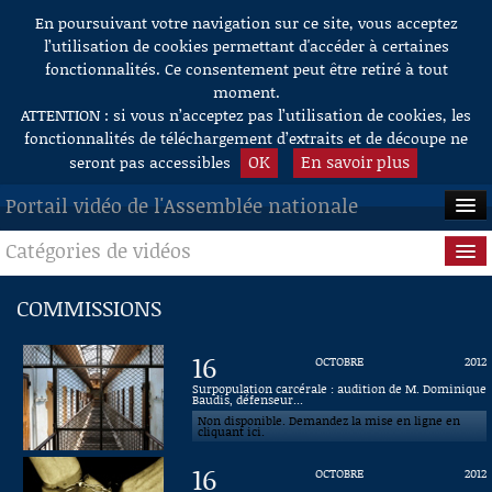
En poursuivant votre navigation sur ce site, vous acceptez
Aller au contenu
l’utilisation de cookies permettant d'accéder à certaines
fonctionnalités. Ce consentement peut être retiré à tout
moment.
ATTENTION : si vous n’acceptez pas l’utilisation de cookies, les
fonctionnalités de téléchargement d’extraits et de découpe ne
OK
En savoir plus
seront pas accessibles
Portail vidéo de l'Assemblée nationale
Catégories de vidéos
ACCUEIL
EN DIRECT
Séance publique
COMMISSIONS
À LA DEMANDE
Questions au Gouvernement
16
OCTOBRE
2012
RECHERCHE
Commissions
Surpopulation carcérale : audition de M. Dominique
Baudis, défenseur...
Non disponible. Demandez la mise en ligne en
AIDE À LA DÉCOUPE
Présidence
cliquant ici.
DE VIDÉOS
16
OCTOBRE
2012
Évènements