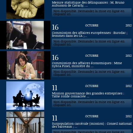
Mesure statistique des délinquances : M. Bruno
Aubusson de Cavarly, ...
Connaissance, Histoire
Non disponible. Demandez la mise en ligne en
cliquant ici.
Autres
16
OCTOBRE
2012
Commission des affaires européennes : Eurodac ;
femmes dans les CA ;...
Non disponible. Demandez la mise en ligne en
cliquant ici.
16
OCTOBRE
2012
Commission des affaires économiques : Mme
Sylvia Pinel, ministre du ...
Non disponible. Demandez la mise en ligne en
cliquant ici.
11
OCTOBRE
2012
Mission gouvernance des grandes entreprises :
Table ronde consacrée ...
Non disponible. Demandez la mise en ligne en
cliquant ici.
11
OCTOBRE
2012
Surpopulation carcérale (mission) : Conseil national
des barreaux ; ...
Non disponible. Demandez la mise en ligne en