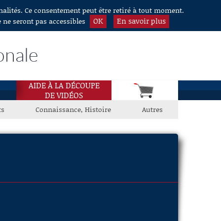
nnalités. Ce consentement peut être retiré à tout moment.
OK
En savoir plus
e ne seront pas accessibles
onale
AIDE À LA DÉCOUPE
DE VIDÉOS
ts
Connaissance, Histoire
Autres