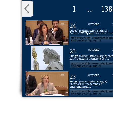
1
138
...
24
OCTOBRE
Budget (commission élargie) :
Crédits 2013 Egalité des territoires,
Non disponible. Demandez la m
en ligne en cliquant ici.
23
OCTOBRE
Budget (commission élargie) créd
2013 : Conseil et contrôle de l'...
Non disponible. Demandez la m
en ligne en cliquant ici.
23
OCTOBRE
Budget (commission élargie) :
Crédits 2013 recherche et
enseignement...
Non disponible. Demandez la m
en ligne en cliquant ici.