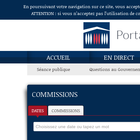
En poursuivant votre navigation sur ce site, vous accept
Aller au contenu
ATTENTION : si vous n’acceptez pas l’utilisation de c
Port
ACCUEIL
EN DIRECT
Séance publique
Questions au Gouverne
COMMISSIONS
DATES
COMMISSIONS