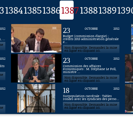
3
1384
1385
1386
1387
1388
1389
139
23
2012
OCTOBRE
2012
Budget (commission élargie) :
 ...
crédits 2013 administration générale
e...
ise
Non disponible. Demandez la mise
en ligne en cliquant ici.
23
2012
OCTOBRE
2012
its
Commission des affaires
économiques : M. Stéphane Le Foll,
ministre ...
ise
Non disponible. Demandez la mise
en ligne en cliquant ici.
18
2012
OCTOBRE
2012
Surpopulation carcérale : Tables
rondes avec les syndicats des perso...
Non disponible. Demandez la mise
ise
en ligne en cliquant ici.