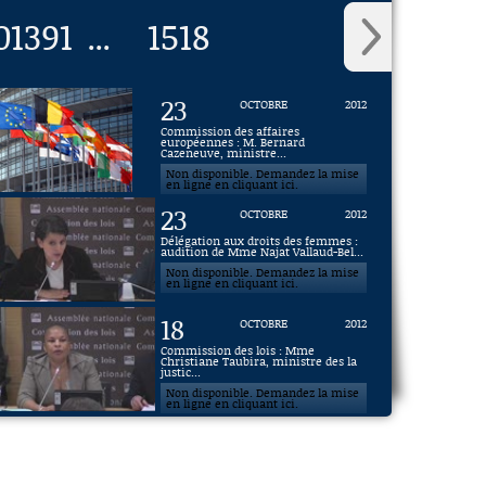
0
1391
1518
...
23
OCTOBRE
2012
Commission des affaires
européennes : M. Bernard
Cazeneuve, ministre...
Non disponible. Demandez la mise
en ligne en cliquant ici.
23
OCTOBRE
2012
Délégation aux droits des femmes :
audition de Mme Najat Vallaud-Bel...
Non disponible. Demandez la mise
en ligne en cliquant ici.
18
OCTOBRE
2012
Commission des lois : Mme
Christiane Taubira, ministre des la
justic...
Non disponible. Demandez la mise
en ligne en cliquant ici.