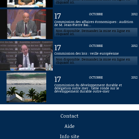
cliquant ici.
17
OCTOBRE
2012
Commission des affaires économiques : Audition
de M. Jean-Pierre Bai...
Non disponible. Demandez la mise en ligne en
cliquant ici.
17
OCTOBRE
2012
Commission des lois : veille européenne
Non disponible. Demandez la mise en ligne en
cliquant ici.
17
OCTOBRE
2012
Commission du développement durable et
délégation outre mer : table ronde sur le
développement durable outre-mer
Contact
Aide
Info site