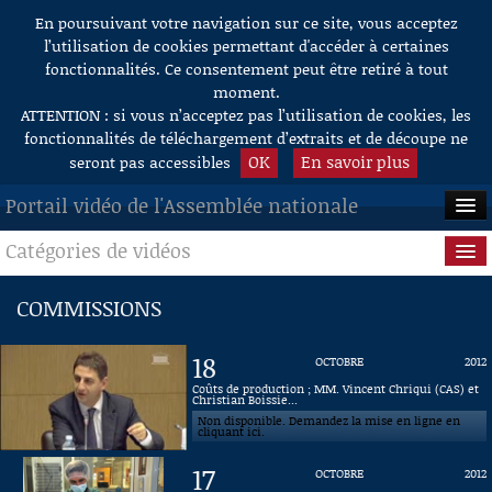
En poursuivant votre navigation sur ce site, vous acceptez
Aller au contenu
l’utilisation de cookies permettant d'accéder à certaines
fonctionnalités. Ce consentement peut être retiré à tout
moment.
ATTENTION : si vous n’acceptez pas l’utilisation de cookies, les
fonctionnalités de téléchargement d’extraits et de découpe ne
OK
En savoir plus
seront pas accessibles
Portail vidéo de l'Assemblée nationale
Catégories de vidéos
ACCUEIL
EN DIRECT
Séance publique
COMMISSIONS
À LA DEMANDE
Questions au Gouvernement
18
OCTOBRE
2012
RECHERCHE
Commissions
Coûts de production ; MM. Vincent Chriqui (CAS) et
Christian Boissie...
Non disponible. Demandez la mise en ligne en
AIDE À LA DÉCOUPE
Présidence
cliquant ici.
DE VIDÉOS
17
OCTOBRE
2012
Évènements