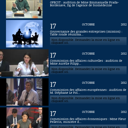
OPECST : audition de Mme Emmanuelle Prada-
Bordenave, Dg de l'agence de biomédecine
Connaissance, Histoire
Autres
17
OCTOBRE
2012
Gouvernance des grandes entreprises (mission) :
Table ronde réunissa...
Non disponible. Demandez la mise en ligne en
cliquant ici.
17
OCTOBRE
2012
Commission des affaires culturelles : audition de
Mme Aurélie Filipp...
Non disponible. Demandez la mise en ligne en
cliquant ici.
17
OCTOBRE
2012
Commission des affaires européennes : Audition de
M. Stéphane Le Fol...
Non disponible. Demandez la mise en ligne en
cliquant ici.
17
OCTOBRE
2012
Commission des affaires économiques : Mme Fleur
Pellerin, ministre d...
Non disponible. Demandez la mise en ligne en