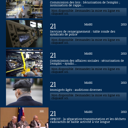
Commission des lois : Sécurisation de l'emploi ;
nomination de rappo...
Connaissance, Histoire
Non disponible. Demandez la mise en ligne en
cliquant ici.
Autres
21
MARS
2013
Services de renseignement : table ronde des
syndicats de police
Non disponible. Demandez la mise en ligne en
cliquant ici.
21
MARS
2013
Commission des affaires sociales : sécurisation de
l'emploi - syndic...
Non disponible. Demandez la mise en ligne en
cliquant ici.
21
MARS
2013
Immigrés âgés : auditions diverses
Non disponible. Demandez la mise en ligne en
cliquant ici.
21
MARS
2013
OPECST : la séparation-transmutation et les déchets
radioactifs de faible activité à vie longue