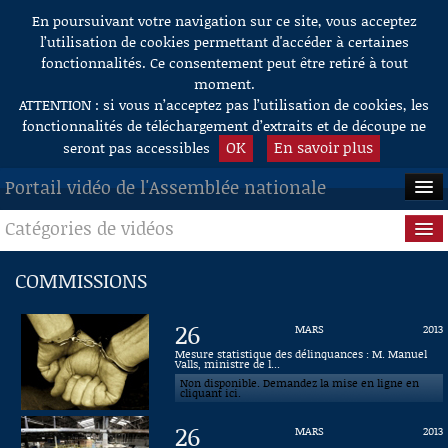
En poursuivant votre navigation sur ce site, vous acceptez
Aller au contenu
l’utilisation de cookies permettant d'accéder à certaines
fonctionnalités. Ce consentement peut être retiré à tout
moment.
ATTENTION : si vous n’acceptez pas l’utilisation de cookies, les
fonctionnalités de téléchargement d’extraits et de découpe ne
OK
En savoir plus
seront pas accessibles
Portail vidéo de l'Assemblée nationale
Catégories de vidéos
ACCUEIL
EN DIRECT
Séance publique
COMMISSIONS
À LA DEMANDE
Questions au Gouvernement
26
MARS
2013
RECHERCHE
Commissions
Mesure statistique des délinquances : M. Manuel
Valls, ministre de l...
Non disponible. Demandez la mise en ligne en
AIDE À LA DÉCOUPE
Présidence
cliquant ici.
DE VIDÉOS
26
MARS
2013
Évènements