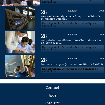
cliquant ici.
28
FÉVRIER
2013
Services de renseignement français : audition de
M. Mathieu Guidère,...
Non disponible. Demandez la mise en ligne en
cliquant ici.
28
FÉVRIER
2013
Commission des affaires culturelles : refondation
de l'école de la R...
Non disponible. Demandez la mise en ligne en
cliquant ici.
28
FÉVRIER
2013
Métiers artistiques (mission) : audition de l'AGESSA
Non disponible. Demandez la mise en ligne en
cliquant ici.
Contact
Aide
Info site