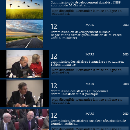
Commission du développement durable : CNDP,
audition de M. Christian...
Connaissance, Histoire
Non disponible. Demandez la mise en ligne en
cliquant ici.
Autres
12
MARS
2013
Commission du développement durable :
négociations climatiques (audition de M. Pascal
Canfin, ministre)
12
MARS
2013
Commission des affaires étrangères : M. Laurent
Fabius, ministre
Non disponible. Demandez la mise en ligne en
cliquant ici.
12
MARS
2013
Commission des affaires européennes :
Communication sur la politique...
Non disponible. Demandez la mise en ligne en
cliquant ici.
12
MARS
2013
Commission des affaires sociales : sécurisation de
l'emploi, auditio...
Non disponible. Demandez la mise en ligne en