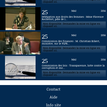
cliquant ici.
25
MAI
2016
Délégation aux droits des femmes : Mme Florence
Rochefort, pdte de l...
Non disponible. Demandez la mise en ligne en
cliquant ici.
25
MAI
2016
Commission des finances : M. Christian Eckert,
ministre, sur le PLFR...
Non disponible. Demandez la mise en ligne en
cliquant ici.
25
MAI
2016
Commission des lois : Transparence, lutte contre la
corruption et mo...
Non disponible. Demandez la mise en ligne en
cliquant ici.
Contact
Aide
Info site