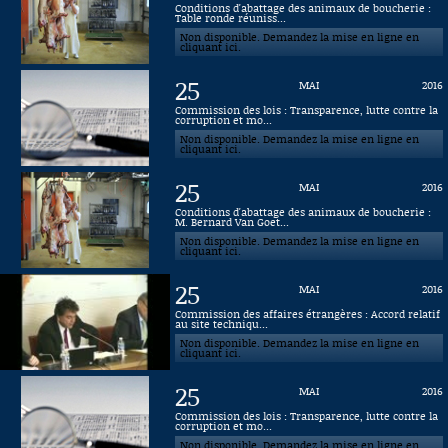
Conditions d'abattage des animaux de boucherie :
Table ronde réuniss...
Connaissance, Histoire
Non disponible. Demandez la mise en ligne en
cliquant ici.
Autres
25
MAI
2016
Commission des lois : Transparence, lutte contre la
corruption et mo...
Non disponible. Demandez la mise en ligne en
cliquant ici.
25
MAI
2016
Conditions d'abattage des animaux de boucherie :
M. Bernard Van Goet...
Non disponible. Demandez la mise en ligne en
cliquant ici.
25
MAI
2016
Commission des affaires étrangères : Accord relatif
au site techniqu...
Non disponible. Demandez la mise en ligne en
cliquant ici.
25
MAI
2016
Commission des lois : Transparence, lutte contre la
corruption et mo...
Non disponible. Demandez la mise en ligne en