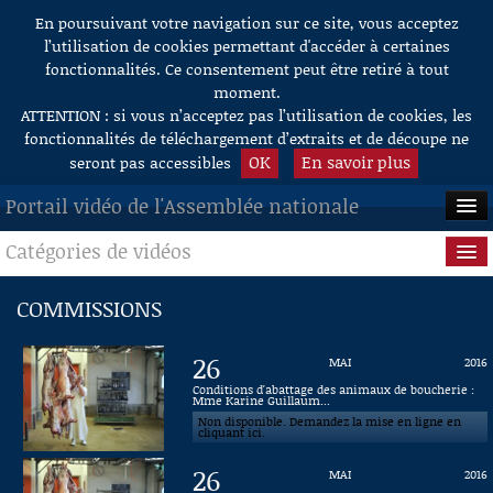
En poursuivant votre navigation sur ce site, vous acceptez
Aller au contenu
l’utilisation de cookies permettant d'accéder à certaines
fonctionnalités. Ce consentement peut être retiré à tout
moment.
ATTENTION : si vous n’acceptez pas l’utilisation de cookies, les
fonctionnalités de téléchargement d’extraits et de découpe ne
OK
En savoir plus
seront pas accessibles
Portail vidéo de l'Assemblée nationale
Catégories de vidéos
ACCUEIL
EN DIRECT
Séance publique
COMMISSIONS
À LA DEMANDE
Questions au Gouvernement
26
MAI
2016
RECHERCHE
Commissions
Conditions d'abattage des animaux de boucherie :
Mme Karine Guillaum...
Non disponible. Demandez la mise en ligne en
AIDE À LA DÉCOUPE
Présidence
cliquant ici.
DE VIDÉOS
26
MAI
2016
Évènements