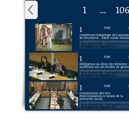
1
10
...
1
JUIN
Conditions d'abattage des anima
de boucherie : Table ronde réunis
Non disponible. Demandez la m
en ligne en cliquant ici.
1
JUIN
Délégation au droit des femmes :
Auditions sur les études de genr
Non disponible. Demandez la m
en ligne en cliquant ici.
1
JUIN
Commission des lois :
Discrimination à raison de la
précarité social...
Non disponible. Demandez la m
en ligne en cliquant ici.