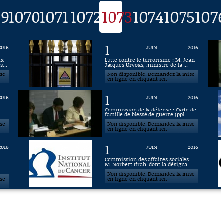
69
1070
1071
1072
1073
1074
1075
107
1
2016
JUIN
2016
ux
Lutte contre le terrorisme : M. Jean-
s...
Jacques Urvoas, ministre de la ...
ise
Non disponible. Demandez la mise
en ligne en cliquant ici.
1
2016
JUIN
2016
Commission de la défense : Carte de
e
famille de blessé de guerre (ppl...
ise
Non disponible. Demandez la mise
en ligne en cliquant ici.
1
2016
JUIN
2016
Commission des affaires sociales :
M. Norbert Ifrah, dont la désigna...
Non disponible. Demandez la mise
ise
en ligne en cliquant ici.