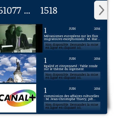
6
1077
1518
...
1
JUIN
2016
Mécanismes européens sur les flux
migratoires exceptionnels : M. Har...
Non disponible. Demandez la mise
en ligne en cliquant ici.
1
JUIN
2016
Egalité et citoyenneté : Table ronde
sur le thème du logement
Non disponible. Demandez la mise
en ligne en cliquant ici.
1
JUIN
2016
Commission des affaires culturelles
: M. Jean-Christophe Thiery, pdt...
Non disponible. Demandez la mise
en ligne en cliquant ici.