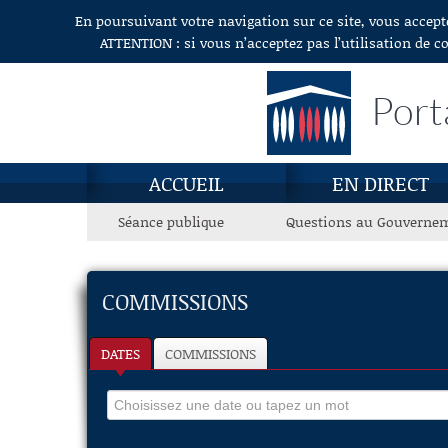
En poursuivant votre navigation sur ce site, vous accept
Aller au contenu
ATTENTION : si vous n’acceptez pas l’utilisation de c
Port
ACCUEIL
EN DIRECT
Séance publique
Questions au Gouverne
COMMISSIONS
DATES
COMMISSIONS