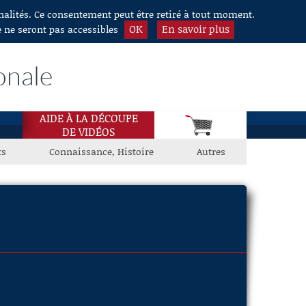
nnalités. Ce consentement peut être retiré à tout moment.
OK
En savoir plus
e ne seront pas accessibles
onale
AIDE À LA DÉCOUPE
DE VIDÉOS
ts
Connaissance, Histoire
Autres