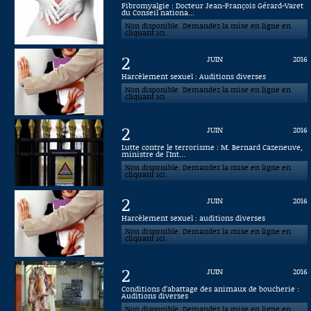
Fibromyalgie : Docteur Jean-François Gérard-Varet
du Conseil nationa...
Connaissance, Histoire
Non disponible. Demandez la mise en ligne en
cliquant ici.
Autres
2
JUIN
2016
Harcèlement sexuel : Auditions diverses
Non disponible. Demandez la mise en ligne en
cliquant ici.
2
JUIN
2016
Lutte contre le terrorisme : M. Bernard Cazeneuve,
ministre de l'Int...
Non disponible. Demandez la mise en ligne en
cliquant ici.
2
JUIN
2016
Harcèlement sexuel : auditions diverses
Non disponible. Demandez la mise en ligne en
cliquant ici.
2
JUIN
2016
Conditions d’abattage des animaux de boucherie :
Auditions diverses
Non disponible. Demandez la mise en ligne en