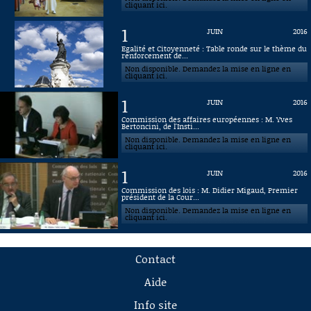
cliquant ici.
1
JUIN
2016
Egalité et Citoyenneté : Table ronde sur le thème du
renforcement de...
Non disponible. Demandez la mise en ligne en
cliquant ici.
1
JUIN
2016
Commission des affaires européennes : M. Yves
Bertoncini, de l'Insti...
Non disponible. Demandez la mise en ligne en
cliquant ici.
1
JUIN
2016
Commission des lois : M. Didier Migaud, Premier
président de la Cour...
Non disponible. Demandez la mise en ligne en
cliquant ici.
Contact
Aide
Info site