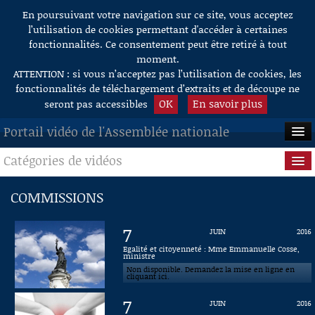
En poursuivant votre navigation sur ce site, vous acceptez
Aller au contenu
l’utilisation de cookies permettant d'accéder à certaines
fonctionnalités. Ce consentement peut être retiré à tout
moment.
ATTENTION : si vous n’acceptez pas l’utilisation de cookies, les
fonctionnalités de téléchargement d’extraits et de découpe ne
OK
En savoir plus
seront pas accessibles
Portail vidéo de l'Assemblée nationale
Catégories de vidéos
ACCUEIL
EN DIRECT
Séance publique
COMMISSIONS
À LA DEMANDE
Questions au Gouvernement
7
JUIN
2016
RECHERCHE
Commissions
Egalité et citoyenneté : Mme Emmanuelle Cosse,
ministre
Non disponible. Demandez la mise en ligne en
AIDE À LA DÉCOUPE
Présidence
cliquant ici.
DE VIDÉOS
7
JUIN
2016
Évènements