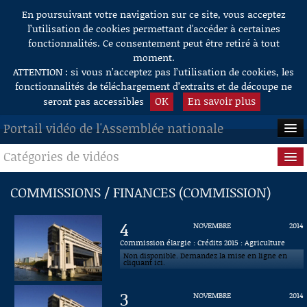
En poursuivant votre navigation sur ce site, vous acceptez
Aller au contenu
l’utilisation de cookies permettant d'accéder à certaines
fonctionnalités. Ce consentement peut être retiré à tout
moment.
ATTENTION : si vous n’acceptez pas l’utilisation de cookies, les
fonctionnalités de téléchargement d’extraits et de découpe ne
OK
En savoir plus
seront pas accessibles
Portail vidéo de l'Assemblée nationale
Catégories de vidéos
ACCUEIL
EN DIRECT
Séance publique
COMMISSIONS / FINANCES (COMMISSION)
À LA DEMANDE
Questions au Gouvernement
4
NOVEMBRE
2014
RECHERCHE
Commissions
Commission élargie : Crédits 2015 : Agriculture
Non disponible. Demandez la mise en ligne en
cliquant ici.
AIDE À LA DÉCOUPE
Présidence
DE VIDÉOS
3
NOVEMBRE
2014
Évènements