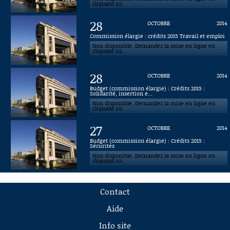
cliquant ici.
28
OCTOBRE
2014
Commission élargie : crédits 2015 Travail et emploi
Non disponible. Demandez la mise en ligne en
cliquant ici.
28
OCTOBRE
2014
Budget (commission élargie) : Crédits 2015 :
Solidarité, insertion e...
Non disponible. Demandez la mise en ligne en
cliquant ici.
27
OCTOBRE
2014
Budget (commission élargie) : Crédits 2015 :
Sécurités
Non disponible. Demandez la mise en ligne en
cliquant ici.
Contact
Aide
Info site