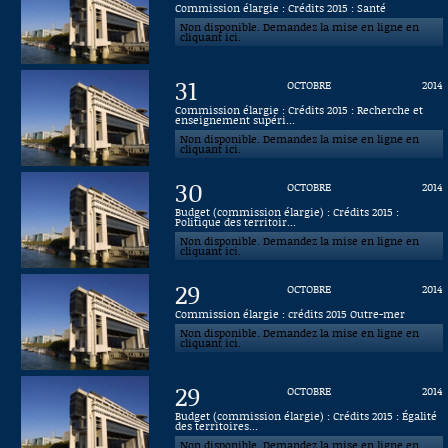
Commission élargie : Crédits 2015 : Santé
Non disponible. Demandez la mise en ligne en
Connaissance, Histoire
cliquant ici.
Autres
31
OCTOBRE
2014
Commission élargie : Crédits 2015 : Recherche et
enseignement supéri...
Non disponible. Demandez la mise en ligne en
cliquant ici.
30
OCTOBRE
2014
Budget (commission élargie) : Crédits 2015 :
Politique des territoir...
Non disponible. Demandez la mise en ligne en
cliquant ici.
29
OCTOBRE
2014
Commission élargie : crédits 2015 Outre-mer
Non disponible. Demandez la mise en ligne en
cliquant ici.
29
OCTOBRE
2014
Budget (commission élargie) : Crédits 2015 : Égalité
des territoires...
Non disponible. Demandez la mise en ligne en