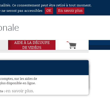
nnalités. Ce consentement peut être retiré à tout moment.
OK
En savoir plus
e ne seront pas accessibles
onale
AIDE À LA DÉCOUPE
DE VIDÉOS
comptes, sur les aides de
plus disponible en ligne.
en savoir plus
te :
.