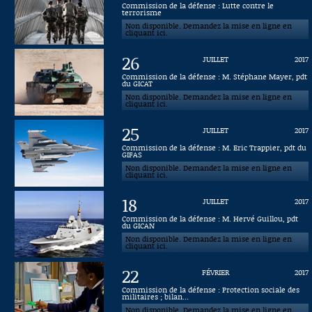
Commission de la défense : Lutte contre le
terrorisme
Connaissance, Histoire
Non disponible. Demandez la mise en ligne en
cliquant ici.
Autres
26
JUILLET
2017
Commission de la défense : M. Stéphane Mayer, pdt
du GICAT
Non disponible. Demandez la mise en ligne en
cliquant ici.
25
JUILLET
2017
Commission de la défense : M. Eric Trappier, pdt du
GIFAS
Non disponible. Demandez la mise en ligne en
cliquant ici.
18
JUILLET
2017
Commission de la défense : M. Hervé Guillou, pdt
du GICAN
Non disponible. Demandez la mise en ligne en
cliquant ici.
22
FÉVRIER
2017
Commission de la défense : Protection sociale des
militaires ; bilan...
Non disponible. Demandez la mise en ligne en