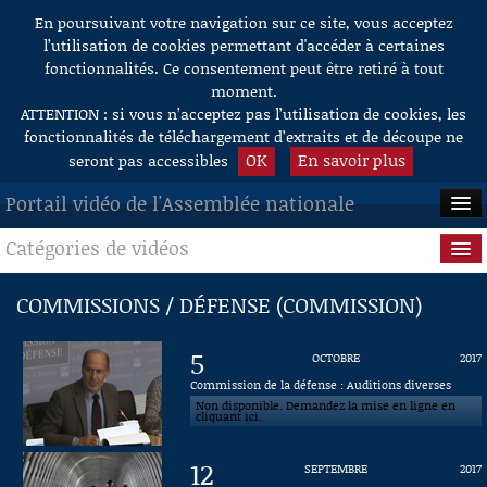
En poursuivant votre navigation sur ce site, vous acceptez
Aller au contenu
l’utilisation de cookies permettant d'accéder à certaines
fonctionnalités. Ce consentement peut être retiré à tout
moment.
ATTENTION : si vous n’acceptez pas l’utilisation de cookies, les
fonctionnalités de téléchargement d’extraits et de découpe ne
OK
En savoir plus
seront pas accessibles
Portail vidéo de l'Assemblée nationale
Catégories de vidéos
ACCUEIL
EN DIRECT
Séance publique
COMMISSIONS / DÉFENSE (COMMISSION)
À LA DEMANDE
Questions au Gouvernement
5
OCTOBRE
2017
RECHERCHE
Commissions
Commission de la défense : Auditions diverses
Non disponible. Demandez la mise en ligne en
cliquant ici.
AIDE À LA DÉCOUPE
Présidence
DE VIDÉOS
12
SEPTEMBRE
2017
Évènements