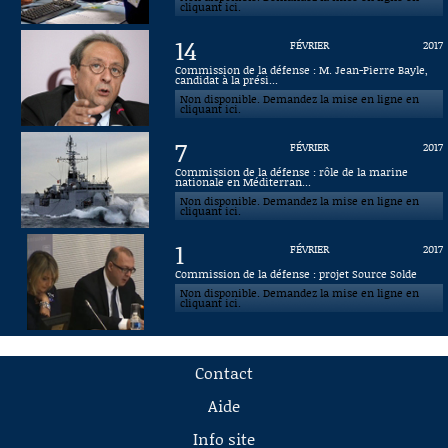
cliquant ici.
14
FÉVRIER
2017
Commission de la défense : M. Jean-Pierre Bayle,
candidat à la prési...
Non disponible. Demandez la mise en ligne en
cliquant ici.
7
FÉVRIER
2017
Commission de la défense : rôle de la marine
nationale en Méditerran...
Non disponible. Demandez la mise en ligne en
cliquant ici.
1
FÉVRIER
2017
Commission de la défense : projet Source Solde
Non disponible. Demandez la mise en ligne en
cliquant ici.
Contact
Aide
Info site