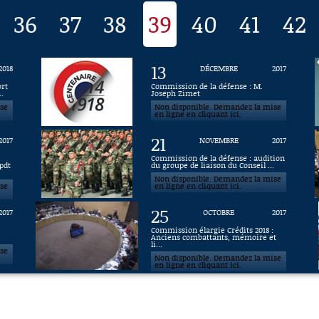
36
37
38
39
40
41
42
13
2018
DÉCEMBRE
2017
ort
Commission de la défense : M.
..
Joseph Zimet
ise
Non disponible. Demandez la mise
en ligne en cliquant ici.
21
2017
NOVEMBRE
2017
Commission de la défense : audition
pdt
du groupe de liaison du Conseil ...
Non disponible. Demandez la mise
ise
en ligne en cliquant ici.
25
2017
OCTOBRE
2017
Commission élargie Crédits 2018 :
Anciens combattants, mémoire et
li...
ise
Non disponible. Demandez la mise
en ligne en cliquant ici.