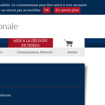
nnalités. Ce consentement peut être retiré à tout moment.
OK
En savoir plus
e ne seront pas accessibles
onale
AIDE À LA DÉCOUPE
DE VIDÉOS
ts
Connaissance, Histoire
Autres
cédentes