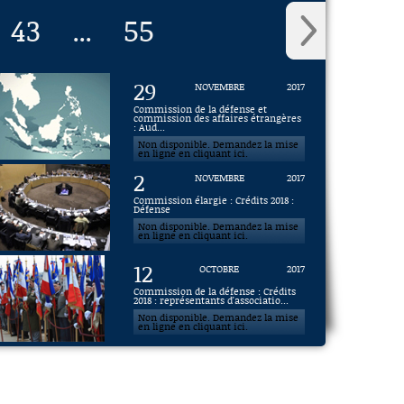
43
55
...
29
NOVEMBRE
2017
Commission de la défense et
commission des affaires étrangères
: Aud...
Non disponible. Demandez la mise
en ligne en cliquant ici.
2
NOVEMBRE
2017
Commission élargie : Crédits 2018 :
Défense
Non disponible. Demandez la mise
en ligne en cliquant ici.
12
OCTOBRE
2017
Commission de la défense : Crédits
2018 : représentants d'associatio...
Non disponible. Demandez la mise
en ligne en cliquant ici.