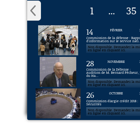
1
35
...
14
FÉVRIER
Commission de la défense : Rapp
d'information sur le service nati.
Non disponible. Demandez la m
en ligne en cliquant ici.
28
NOVEMBRE
Commission de la Défense :
Audition de M. Bernard Pêcheur, 
du Ha...
Non disponible. Demandez la m
en ligne en cliquant ici.
26
OCTOBRE
Commission élargie crédit 2018 :
Sécurités
Non disponible. Demandez la m
en ligne en cliquant ici.