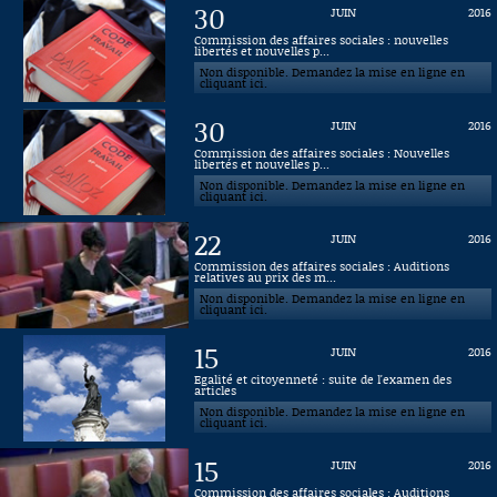
30
JUIN
2016
Connaissance, Histoire
Commission des affaires sociales : nouvelles
libertés et nouvelles p...
Non disponible. Demandez la mise en ligne en
Autres
cliquant ici.
30
JUIN
2016
Commission des affaires sociales : Nouvelles
libertés et nouvelles p...
Non disponible. Demandez la mise en ligne en
cliquant ici.
22
JUIN
2016
Commission des affaires sociales : Auditions
relatives au prix des m...
Non disponible. Demandez la mise en ligne en
cliquant ici.
15
JUIN
2016
Egalité et citoyenneté : suite de l'examen des
articles
Non disponible. Demandez la mise en ligne en
cliquant ici.
15
JUIN
2016
Commission des affaires sociales : Auditions