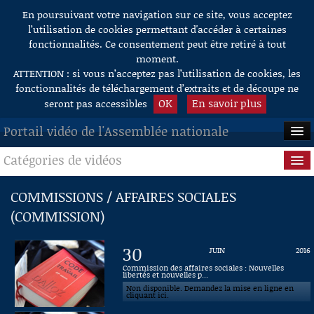
En poursuivant votre navigation sur ce site, vous acceptez
Aller au contenu
l’utilisation de cookies permettant d'accéder à certaines
fonctionnalités. Ce consentement peut être retiré à tout
moment.
ATTENTION : si vous n’acceptez pas l’utilisation de cookies, les
fonctionnalités de téléchargement d’extraits et de découpe ne
OK
En savoir plus
seront pas accessibles
Portail vidéo de l'Assemblée nationale
Catégories de vidéos
ACCUEIL
EN DIRECT
Séance publique
COMMISSIONS / AFFAIRES SOCIALES
(COMMISSION)
À LA DEMANDE
Questions au Gouvernement
RECHERCHE
Commissions
30
JUIN
2016
Commission des affaires sociales : Nouvelles
AIDE À LA DÉCOUPE
libertés et nouvelles p...
Présidence
DE VIDÉOS
Non disponible. Demandez la mise en ligne en
cliquant ici.
Évènements