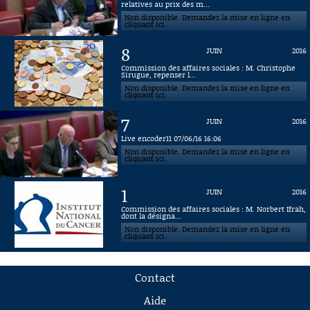
relatives au prix des m...
Non disponible. Demandez la mise en ligne en
cliquant ici.
8
JUIN
2016
Commission des affaires sociales : M. Christophe
Sirugue, repenser l...
Non disponible. Demandez la mise en ligne en
cliquant ici.
7
JUIN
2016
Live encoder11 07/06/16 16:06
Non disponible. Demandez la mise en ligne en
cliquant ici.
1
JUIN
2016
Commission des affaires sociales : M. Norbert Ifrah,
dont la désigna...
Non disponible. Demandez la mise en ligne en
cliquant ici.
Contact
Aide