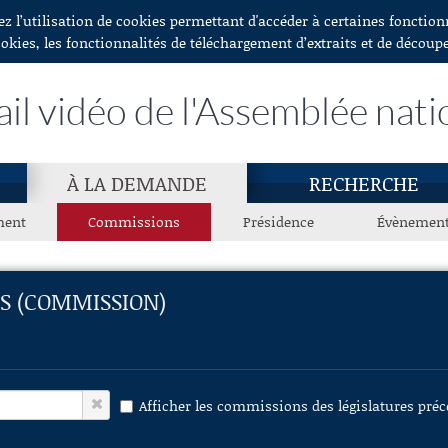
ez l’utilisation de cookies permettant d'accéder à certaines fonctio
ookies, les fonctionnalités de téléchargement d’extraits et de découp
ail vidéo de l'Assemblée nati
À LA DEMANDE
RECHERCHE
ment
Commissions
Présidence
Évènemen
ES (COMMISSION)
Afficher les commissions des législatures pré