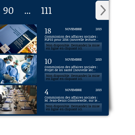
90
111
...
18
NOVEMBRE
2015
Commission des affaires sociales :
PLFSS pour 2016 (nouvelle lecture...
Non disponible. Demandez la mise
en ligne en cliquant ici.
10
NOVEMBRE
2015
Commission des affaires sociales :
Projet de loi santé (nouvelle lec...
Non disponible. Demandez la mise
en ligne en cliquant ici.
4
NOVEMBRE
2015
Commission des affaires sociales :
M. Jean-Denis Combrexelle, sur le...
Non disponible. Demandez la mise
en ligne en cliquant ici.