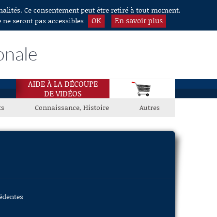
nnalités. Ce consentement peut être retiré à tout moment.
OK
En savoir plus
e ne seront pas accessibles
onale
AIDE À LA DÉCOUPE
DE VIDÉOS
ts
Connaissance, Histoire
Autres
cédentes