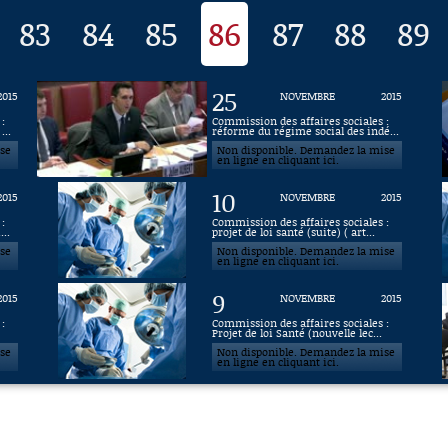
83
84
85
86
87
88
89
25
2015
NOVEMBRE
2015
:
Commission des affaires sociales :
...
réforme du régime social des indé...
ise
Non disponible. Demandez la mise
en ligne en cliquant ici.
10
2015
NOVEMBRE
2015
:
Commission des affaires sociales :
...
projet de loi santé (suite) ( art...
ise
Non disponible. Demandez la mise
en ligne en cliquant ici.
9
2015
NOVEMBRE
2015
:
Commission des affaires sociales :
Projet de loi Santé (nouvelle lec...
ise
Non disponible. Demandez la mise
en ligne en cliquant ici.