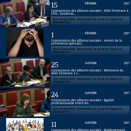
15
FÉVRIER
2017
Connaissance, Histoire
Commission des affaires sociales : Délit d'entrave à
l'IVG ; Syndrom...
Non disponible. Demandez la mise en ligne en
Autres
cliquant ici.
1
FÉVRIER
2017
Commission des affaires sociales : Avenir de la
prévention spécialis...
Non disponible. Demandez la mise en ligne en
cliquant ici.
25
JANVIER
2017
Commission des affaires sociales : Extension du
délit d'entrave à l'...
Non disponible. Demandez la mise en ligne en
cliquant ici.
24
JANVIER
2017
Commission des affaires sociales : Egalité
professionnelle entre les...
Non disponible. Demandez la mise en ligne en
cliquant ici.
11
JANVIER
2017
Commission des affaires sociales : Etablissement