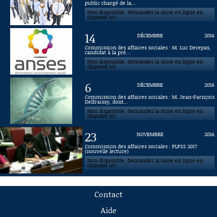
public chargé de la...
Non disponible. Demandez la mise en ligne en
cliquant ici.
14
DÉCEMBRE
2016
Commission des affaires sociales : M. Luc Derepas,
candidat à la pré...
Non disponible. Demandez la mise en ligne en
cliquant ici.
6
DÉCEMBRE
2016
Commission des affaires sociales : M. Jean-Farnçois
Delfraissy, dont...
Non disponible. Demandez la mise en ligne en
cliquant ici.
23
NOVEMBRE
2016
Commission des affaires sociales : PLFSS 2017
(nouvelle lecture)
Non disponible. Demandez la mise en ligne en
cliquant ici.
Contact
Aide