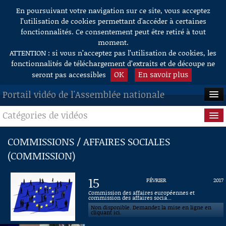
En poursuivant votre navigation sur ce site, vous acceptez
Aller au contenu
l’utilisation de cookies permettant d'accéder à certaines
fonctionnalités. Ce consentement peut être retiré à tout
moment.
ATTENTION : si vous n’acceptez pas l’utilisation de cookies, les
fonctionnalités de téléchargement d’extraits et de découpe ne
OK
En savoir plus
seront pas accessibles
Portail vidéo de l'Assemblée nationale
Catégories de vidéos
ACCUEIL
EN DIRECT
Séance publique
COMMISSIONS / AFFAIRES SOCIALES
(COMMISSION)
À LA DEMANDE
Questions au Gouvernement
RECHERCHE
Commissions
15
FÉVRIER
2017
Commission des affaires européennes et
AIDE À LA DÉCOUPE
commission des affaires socia...
Présidence
DE VIDÉOS
Non disponible. Demandez la mise en ligne en
cliquant ici.
Évènements