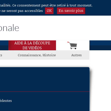
nnalités. Ce consentement peut être retiré à tout moment.
OK
En savoir plus
e ne seront pas accessibles
onale
AIDE À LA DÉCOUPE
DE VIDÉOS
ts
Connaissance, Histoire
Autres
cédentes