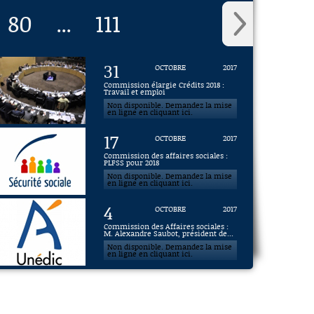
80
111
...
31
OCTOBRE
2017
Commission élargie Crédits 2018 :
Travail et emploi
Non disponible. Demandez la mise
en ligne en cliquant ici.
17
OCTOBRE
2017
Commission des affaires sociales :
PLFSS pour 2018
Non disponible. Demandez la mise
en ligne en cliquant ici.
4
OCTOBRE
2017
Commission des Affaires sociales :
M. Alexandre Saubot, président de...
Non disponible. Demandez la mise
en ligne en cliquant ici.