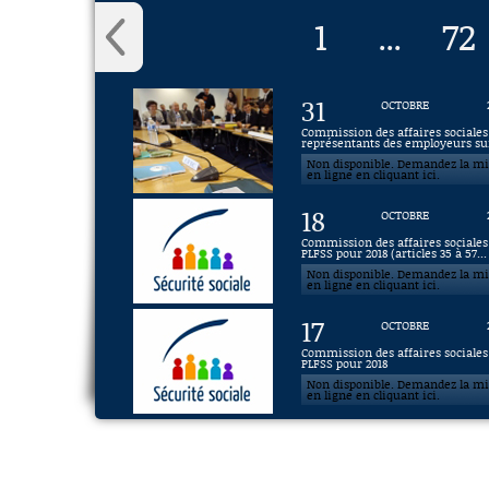
1
72
...
31
OCTOBRE
Commission des affaires sociales 
représentants des employeurs sur
Non disponible. Demandez la m
en ligne en cliquant ici.
18
OCTOBRE
Commission des affaires sociales 
PLFSS pour 2018 (articles 35 à 57...
Non disponible. Demandez la m
en ligne en cliquant ici.
17
OCTOBRE
Commission des affaires sociales 
PLFSS pour 2018
Non disponible. Demandez la m
en ligne en cliquant ici.