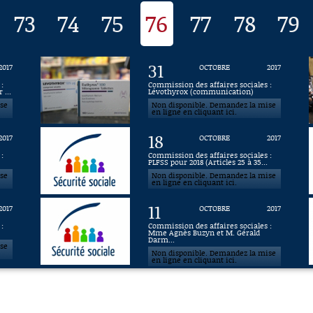
73
74
75
76
77
78
79
31
2017
OCTOBRE
2017
:
Commission des affaires sociales :
 ...
Lévothyrox (communication)
ise
Non disponible. Demandez la mise
en ligne en cliquant ici.
18
2017
OCTOBRE
2017
:
Commission des affaires sociales :
PLFSS pour 2018 (Articles 25 à 35...
ise
Non disponible. Demandez la mise
en ligne en cliquant ici.
11
2017
OCTOBRE
2017
:
Commission des affaires sociales :
Mme Agnès Buzyn et M. Gérald
Darm...
ise
Non disponible. Demandez la mise
en ligne en cliquant ici.