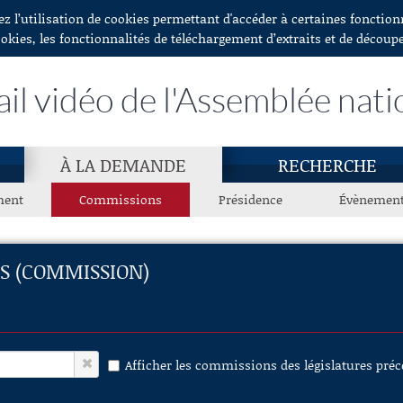
ez l’utilisation de cookies permettant d'accéder à certaines fonctio
ookies, les fonctionnalités de téléchargement d’extraits et de découp
ail vidéo de l'Assemblée nati
À LA DEMANDE
RECHERCHE
ment
Commissions
Présidence
Évènemen
ES (COMMISSION)
Afficher les commissions des législatures pré