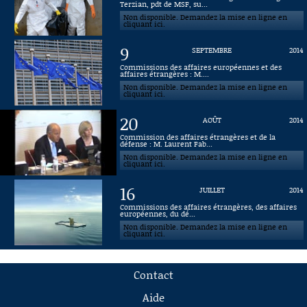
Terzian, pdt de MSF, su...
Non disponible. Demandez la mise en ligne en
cliquant ici.
9
SEPTEMBRE
2014
Commissions des affaires européennes et des
affaires étrangères : M....
Non disponible. Demandez la mise en ligne en
cliquant ici.
20
AOÛT
2014
Commission des affaires étrangères et de la
défense : M. Laurent Fab...
Non disponible. Demandez la mise en ligne en
cliquant ici.
16
JUILLET
2014
Commissions des affaires étrangères, des affaires
européennes, du dé...
Non disponible. Demandez la mise en ligne en
cliquant ici.
Contact
Aide