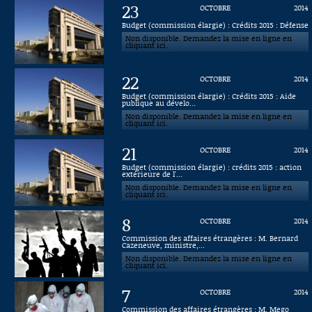
23
OCTOBRE
2014
Connaissance, Histoire
Budget (commission élargie) : Crédits 2015 : Défense
Non disponible. Demandez la mise en ligne en
cliquant ici.
Autres
22
OCTOBRE
2014
Budget (commission élargie) : Crédits 2015 : Aide
publique au dévelo...
Non disponible. Demandez la mise en ligne en
cliquant ici.
21
OCTOBRE
2014
Budget (commission élargie) : crédits 2015 : action
extérieure de l'...
Non disponible. Demandez la mise en ligne en
cliquant ici.
8
OCTOBRE
2014
Commission des affaires étrangères : M. Bernard
Cazeneuve, ministre,...
Non disponible. Demandez la mise en ligne en
cliquant ici.
7
OCTOBRE
2014
Commission des affaires étrangères : M. Mego