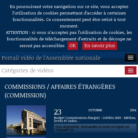
En poursuivant votre navigation sur ce site, vous acceptez
Aller au contenu
l’utilisation de cookies permettant d'accéder à certaines
fonctionnalités. Ce consentement peut être retiré à tout
moment.
ATTENTION : si vous n’acceptez pas l’utilisation de cookies, les
fonctionnalités de téléchargement d’extraits et de découpe ne
OK
En savoir plus
seront pas accessibles
Portail vidéo de l'Assemblée nationale
Catégories de vidéos
ACCUEIL
EN DIRECT
Séance publique
COMMISSIONS / AFFAIRES ÉTRANGÈRES
(COMMISSION)
À LA DEMANDE
Questions au Gouvernement
RECHERCHE
Commissions
23
OCTOBRE
2014
Budget (commission élargie) : Crédits 2015 : Médias,
AIDE À LA DÉCOUPE
livres et indus...
Présidence
DE VIDÉOS
Non disponible. Demandez la mise en ligne en
cliquant ici.
Évènements