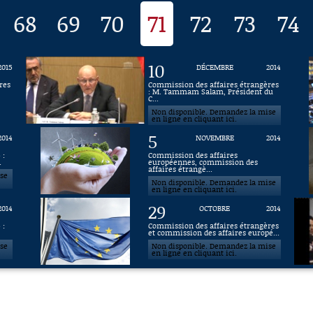
68
69
70
71
72
73
74
10
2015
DÉCEMBRE
2014
res
Commission des affaires étrangères
: M. Tammam Salam, Président du
C...
Non disponible. Demandez la mise
en ligne en cliquant ici.
5
2014
NOVEMBRE
2014
 :
Commission des affaires
.
européennes, commission des
affaires étrangè...
ise
Non disponible. Demandez la mise
en ligne en cliquant ici.
29
2014
OCTOBRE
2014
 :
Commission des affaires étrangères
et commission des affaires europé...
ise
Non disponible. Demandez la mise
en ligne en cliquant ici.