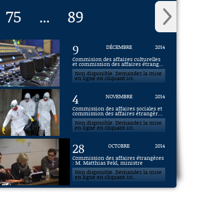
75
89
...
9
DÉCEMBRE
2014
Commision des affaires culturelles
et commission des affaires étrang...
Non disponible. Demandez la mise
en ligne en cliquant ici.
4
NOVEMBRE
2014
Commission des affaires sociales et
commission des affaires étrangèr...
Non disponible. Demandez la mise
en ligne en cliquant ici.
28
OCTOBRE
2014
Commission des affaires étrangères
: M. Matthias Fekl, ministre
Non disponible. Demandez la mise
en ligne en cliquant ici.