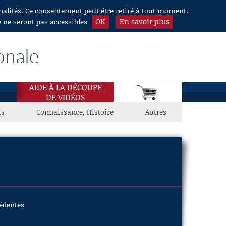
nnalités. Ce consentement peut être retiré à tout moment.
OK
En savoir plus
e ne seront pas accessibles
onale
AIDE À LA DÉCOUPE
DE VIDÉOS
ts
Connaissance, Histoire
Autres
cédentes