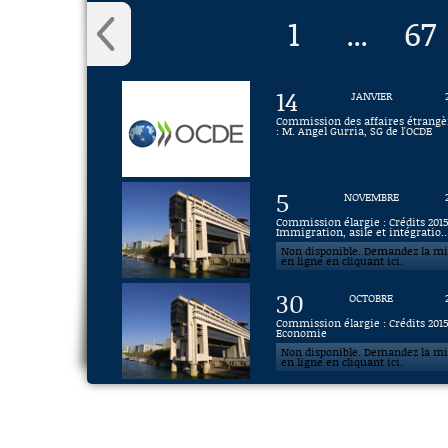
1
67
...
14
JANVIER
Commission des affaires étrangè
: M. Angel Gurria, SG de l'OCDE
5
NOVEMBRE
Commission élargie : Crédits 2015
Immigration, asile et intégratio..
Non disponible. Demandez la m
en ligne en cliquant ici.
30
OCTOBRE
Commission élargie : Crédits 2015
Economie
Non disponible. Demandez la m
en ligne en cliquant ici.