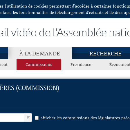
ez l’utilisation de cookies permettant d'accéder à certaines fonctio
ookies, les fonctionnalités de téléchargement d’extraits et de découp
ail vidéo de l'Assemblée nati
À LA DEMANDE
RECHERCHE
ment
Commissions
Présidence
Évènemen
GÈRES (COMMISSION)
Afficher les commissions des législatures pré