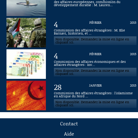
des affaires européennes, commission du
développement durable : M. Lauren...
4
FÉVRIER
2015
Commission des affaires étrangères : M. Elie
Barnavi, historien, et ...
Non disponible. Demandez la mise en ligne en
cliquant ici.
4
FÉVRIER
2015
Commission des affaires économiques et des
affaires étrangères : Inv...
Non disponible. Demandez la mise en ligne en
cliquant ici.
28
JANVIER
2015
Commission des affaires étrangères : l'islamisme
en Afrique du Nord ...
Non disponible. Demandez la mise en ligne en
cliquant ici.
Contact
Aide