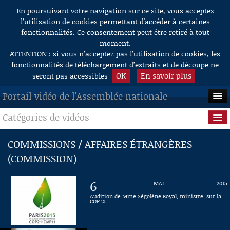
En poursuivant votre navigation sur ce site, vous acceptez
Aller au contenu
l’utilisation de cookies permettant d'accéder à certaines
fonctionnalités. Ce consentement peut être retiré à tout
moment.
ATTENTION : si vous n’acceptez pas l’utilisation de cookies, les
fonctionnalités de téléchargement d’extraits et de découpe ne
OK
En savoir plus
seront pas accessibles
Portail vidéo de l'Assemblée nationale
Catégories de vidéos
ACCUEIL
EN DIRECT
Séance publique
COMMISSIONS / AFFAIRES ÉTRANGÈRES
(COMMISSION)
À LA DEMANDE
Questions au Gouvernement
RECHERCHE
Commissions
6
MAI
2015
Audition de Mme Ségolène Royal, ministre, sur la
AIDE À LA DÉCOUPE
COP 21
Présidence
DE VIDÉOS
Évènements