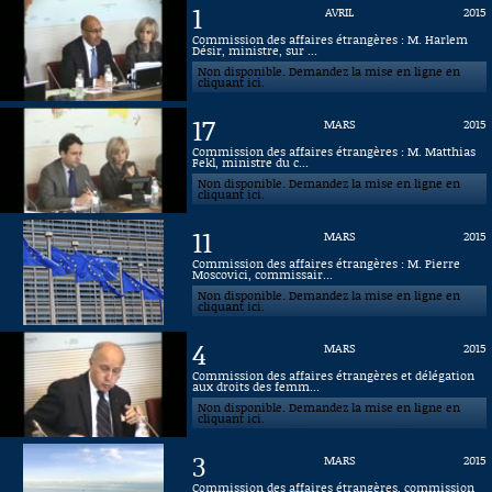
1
AVRIL
2015
Connaissance, Histoire
Commission des affaires étrangères : M. Harlem
Désir, ministre, sur ...
Non disponible. Demandez la mise en ligne en
Autres
cliquant ici.
17
MARS
2015
Commission des affaires étrangères : M. Matthias
Fekl, ministre du c...
Non disponible. Demandez la mise en ligne en
cliquant ici.
11
MARS
2015
Commission des affaires étrangères : M. Pierre
Moscovici, commissair...
Non disponible. Demandez la mise en ligne en
cliquant ici.
4
MARS
2015
Commission des affaires étrangères et délégation
aux droits des femm...
Non disponible. Demandez la mise en ligne en
cliquant ici.
3
MARS
2015
Commission des affaires étrangères, commission