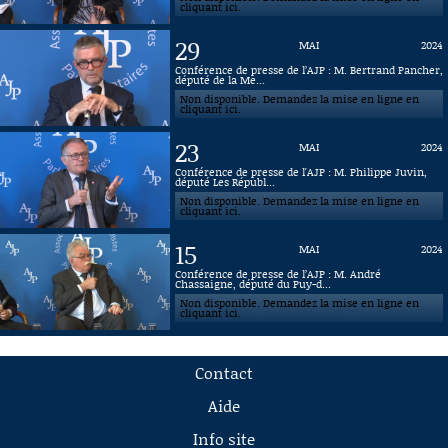
cliquant ici.
29
MAI
2024
Conférence de presse de l’AJP : M. Bertrand Pancher,
député de la Me...
Non disponible. Demandez la mise en ligne en
cliquant ici.
23
MAI
2024
Conférence de presse de l'AJP : M. Philippe Juvin,
député Les Républ...
Non disponible. Demandez la mise en ligne en
cliquant ici.
15
MAI
2024
Conférence de presse de l’AJP : M. André
Chassaigne, député du Puy-d...
Non disponible. Demandez la mise en ligne en
cliquant ici.
Contact
Aide
Info site