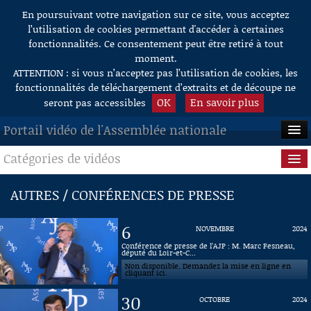
En poursuivant votre navigation sur ce site, vous acceptez
Aller au contenu
l’utilisation de cookies permettant d'accéder à certaines
fonctionnalités. Ce consentement peut être retiré à tout
moment.
ATTENTION : si vous n’acceptez pas l’utilisation de cookies, les
fonctionnalités de téléchargement d’extraits et de découpe ne
OK
En savoir plus
seront pas accessibles
Portail vidéo de l'Assemblée nationale
Catégories de vidéos
ACCUEIL
EN DIRECT
Séance publique
AUTRES / CONFÉRENCES DE PRESSE
À LA DEMANDE
Questions au Gouvernement
6
NOVEMBRE
2024
RECHERCHE
Commissions
Conférence de presse de l’AJP : M. Marc Fesneau,
député du Loir-et-C...
Non disponible. Demandez la mise en ligne en
AIDE À LA DÉCOUPE
Présidence
cliquant ici.
DE VIDÉOS
30
OCTOBRE
2024
Évènements