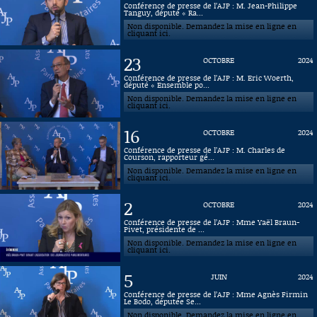
Conférence de presse de l’AJP : M. Jean-Philippe
Tanguy, député « Ra...
Connaissance, Histoire
Non disponible. Demandez la mise en ligne en
cliquant ici.
Autres
23
OCTOBRE
2024
Conférence de presse de l’AJP : M. Eric Woerth,
député « Ensemble po...
Non disponible. Demandez la mise en ligne en
cliquant ici.
16
OCTOBRE
2024
Conférence de presse de l’AJP : M. Charles de
Courson, rapporteur gé...
Non disponible. Demandez la mise en ligne en
cliquant ici.
2
OCTOBRE
2024
Conférence de presse de l’AJP : Mme Yaël Braun-
Pivet, présidente de ...
Non disponible. Demandez la mise en ligne en
cliquant ici.
5
JUIN
2024
Conférence de presse de l’AJP : Mme Agnès Firmin
Le Bodo, députée Se...
Non disponible. Demandez la mise en ligne en