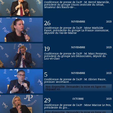
Conférence de presse de l’AJP : M. Hervé Marseille,
président du groupe Union centriste du Sénat,
Connaissance, Histoire
sénateur des Hauts-de-...
Autres
26
NOVEMBRE
2025
Conférence de presse de l’AJP : Mme Mathilde
Panot, présidente du groupe La France insoumise,
députée du Val-de-Marne
19
NOVEMBRE
2025
Conférence de presse de l’AJP : M. Marc Fesneau,
président du groupe Les Démocrates, député du
Loir-et-Cher
5
NOVEMBRE
2025
Conférence de presse de l’AJP : M. Olivier Faure,
premier secrétaire...
Non disponible. Demandez la mise en ligne en
cliquant ici.
29
OCTOBRE
2025
Conférence de presse de l'AJP : Mme Marine Le Pen,
présidente du gro...
Non disponible. Demandez la mise en ligne en