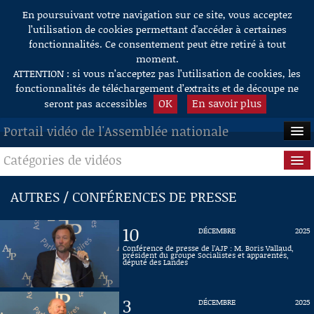
En poursuivant votre navigation sur ce site, vous acceptez
Aller au contenu
l’utilisation de cookies permettant d'accéder à certaines
fonctionnalités. Ce consentement peut être retiré à tout
moment.
ATTENTION : si vous n’acceptez pas l’utilisation de cookies, les
fonctionnalités de téléchargement d’extraits et de découpe ne
OK
En savoir plus
seront pas accessibles
Portail vidéo de l'Assemblée nationale
Catégories de vidéos
ACCUEIL
EN DIRECT
Séance publique
AUTRES / CONFÉRENCES DE PRESSE
À LA DEMANDE
Questions au Gouvernement
10
DÉCEMBRE
2025
RECHERCHE
Commissions
Conférence de presse de l’AJP : M. Boris Vallaud,
président du groupe Socialistes et apparentés,
député des Landes
AIDE À LA DÉCOUPE
Présidence
DE VIDÉOS
3
DÉCEMBRE
2025
Évènements