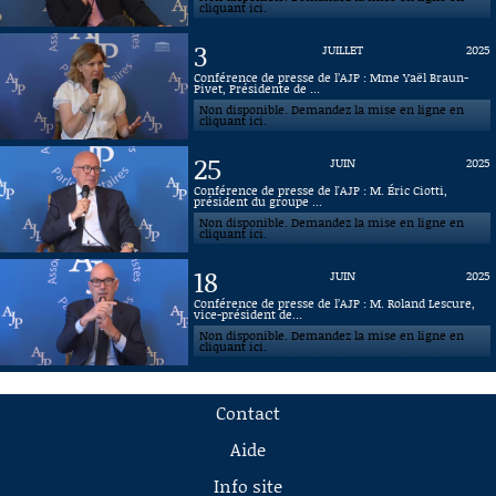
cliquant ici.
3
JUILLET
2025
Conférence de presse de l’AJP : Mme Yaël Braun-
Pivet, Présidente de ...
Non disponible. Demandez la mise en ligne en
cliquant ici.
25
JUIN
2025
Conférence de presse de l'AJP : M. Éric Ciotti,
président du groupe ...
Non disponible. Demandez la mise en ligne en
cliquant ici.
18
JUIN
2025
Conférence de presse de l’AJP : M. Roland Lescure,
vice-président de...
Non disponible. Demandez la mise en ligne en
cliquant ici.
Contact
Aide
Info site