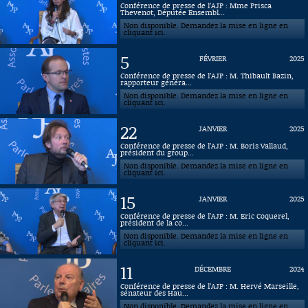
Conférence de presse de l’AJP : Mme Prisca
Thevenot, Députée Ensembl...
Connaissance, Histoire
Non disponible. Demandez la mise en ligne en
cliquant ici.
Autres
5
FÉVRIER
2025
Conférence de presse de l’AJP : M. Thibault Bazin,
rapporteur généra...
Non disponible. Demandez la mise en ligne en
cliquant ici.
22
JANVIER
2025
Conférence de presse de l’AJP : M. Boris Vallaud,
président du group...
Non disponible. Demandez la mise en ligne en
cliquant ici.
15
JANVIER
2025
Conférence de presse de l’AJP : M. Eric Coquerel,
président de la co...
Non disponible. Demandez la mise en ligne en
cliquant ici.
11
DÉCEMBRE
2024
Conférence de presse de l’AJP : M. Hervé Marseille,
sénateur des Hau...
Non disponible. Demandez la mise en ligne en