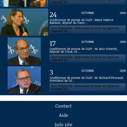
cliquant ici.
24
OCTOBRE
2018
Conférence de presse de l'AJP : Mme Valérie
Rabault, député du Tarn-...
Non disponible. Demandez la mise en ligne en
cliquant ici.
17
OCTOBRE
2018
Conférence de presse de l’AJP : M. Eric Woerth,
Député de l’Oise, Pr...
Non disponible. Demandez la mise en ligne en
cliquant ici.
3
OCTOBRE
2018
Conférence de presse de l’AJP : M. Richard Ferrand,
Président de l’A...
Non disponible. Demandez la mise en ligne en
cliquant ici.
Contact
Aide
Info site