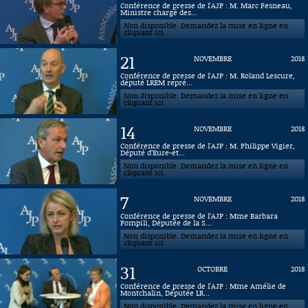
Conférence de presse de l'AJP : M. Marc Fesneau,
Ministre chargé des...
Connaissance, Histoire
Non disponible. Demandez la mise en ligne en
cliquant ici.
Autres
21
NOVEMBRE
2018
Conférence de presse de l'AJP : M. Roland Lescure,
député LREM repré...
Non disponible. Demandez la mise en ligne en
cliquant ici.
14
NOVEMBRE
2018
Conférence de presse de l'AJP : M. Philippe Vigier,
Député d’Eure-et...
Non disponible. Demandez la mise en ligne en
cliquant ici.
7
NOVEMBRE
2018
Conférence de presse de l’AJP : Mme Barbara
Pompili, Députée de la S...
Non disponible. Demandez la mise en ligne en
cliquant ici.
31
OCTOBRE
2018
Conférence de presse de l'AJP : Mme Amélie de
Montchalin, Députée LR...
Non disponible. Demandez la mise en ligne en