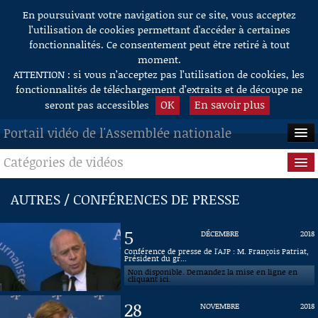
En poursuivant votre navigation sur ce site, vous acceptez
Aller au contenu
l’utilisation de cookies permettant d'accéder à certaines
fonctionnalités. Ce consentement peut être retiré à tout
moment.
ATTENTION : si vous n’acceptez pas l’utilisation de cookies, les
fonctionnalités de téléchargement d’extraits et de découpe ne
OK
En savoir plus
seront pas accessibles
Portail vidéo de l'Assemblée nationale
Catégories de vidéos
ACCUEIL
EN DIRECT
Séance publique
AUTRES / CONFÉRENCES DE PRESSE
À LA DEMANDE
Questions au Gouvernement
5
DÉCEMBRE
2018
RECHERCHE
Commissions
Conférence de presse de l'AJP : M. François Patriat,
Président du gr...
Non disponible. Demandez la mise en ligne en
AIDE À LA DÉCOUPE
Présidence
cliquant ici.
DE VIDÉOS
28
NOVEMBRE
2018
Évènements