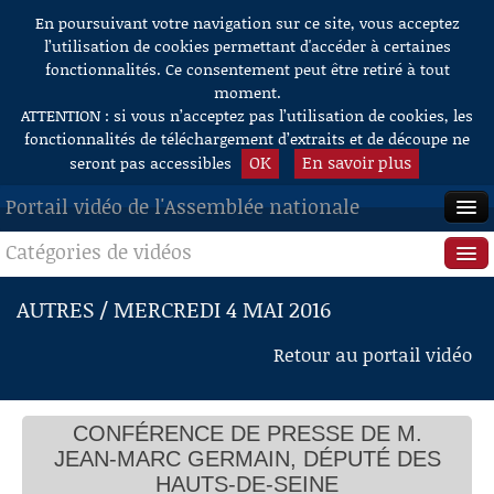
En poursuivant votre navigation sur ce site, vous acceptez
Aller au contenu
l’utilisation de cookies permettant d'accéder à certaines
fonctionnalités. Ce consentement peut être retiré à tout
moment.
ATTENTION : si vous n’acceptez pas l’utilisation de cookies, les
fonctionnalités de téléchargement d’extraits et de découpe ne
OK
En savoir plus
seront pas accessibles
Portail vidéo de l'Assemblée nationale
Catégories de vidéos
ACCUEIL
EN DIRECT
Séance publique
AUTRES / MERCREDI 4 MAI 2016
À LA DEMANDE
Questions au Gouvernement
Retour au portail vidéo
RECHERCHE
Commissions
AIDE À LA DÉCOUPE
CONFÉRENCE DE PRESSE DE M.
Présidence
DE VIDÉOS
JEAN-MARC GERMAIN, DÉPUTÉ DES
Évènements
HAUTS-DE-SEINE