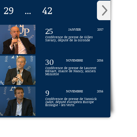
29
42
...
25
JANVIER
2017
Conférence de presse de Gilles
Savary, député de la Gironde
30
NOVEMBRE
2016
Conférence de presse de Laurent
Hénart, maire de Nancy, ancien
Ministre
9
NOVEMBRE
2016
Conférence de presse de Yannick
Jadot, député européen Europe
Écologie - les Verts