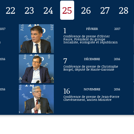
22
23
24
25
26
27
28
1
2017
FÉVRIER
2017
Conférence de presse d'Olivier
Faure, Président du groupe
s
Socialiste, écologiste et républicain
7
2016
DÉCEMBRE
2016
Conférence de presse de Christophe
Borgel, député de Haute-Garonne
16
2016
NOVEMBRE
2016
Conférence de presse de Jean-Pierre
Chevènement, ancien Ministre