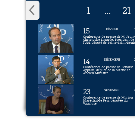
1
21
...
15
FÉVRIER
Conférence de presse de M. Jean-
Christophe Lagarde, Président de
l'UDI, député de Seine-Saint-Deni
14
DÉCEMBRE
Conférence de presse de Benoist
Apparu, député de la Marne et
Ancien Ministre
23
NOVEMBRE
Conférence de presse de Marion
Maréchal-Le Pen, députée du
Vaucluse