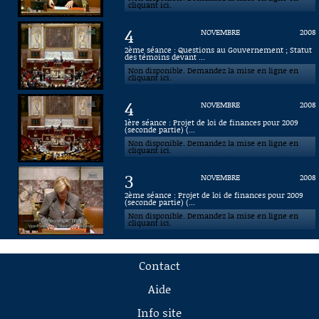
cliquant ici.
4
NOVEMBRE
2008
2ème séance : Questions au Gouvernement ; Statut
des témoins devant ...
Non disponible. Demandez la mise en ligne en
cliquant ici.
4
NOVEMBRE
2008
1ère séance : Projet de loi de finances pour 2009
(seconde partie) (...
Non disponible. Demandez la mise en ligne en
cliquant ici.
3
NOVEMBRE
2008
2ème séance : Projet de loi de finances pour 2009
(seconde partie) (...
Non disponible. Demandez la mise en ligne en
cliquant ici.
Contact
Aide
Info site