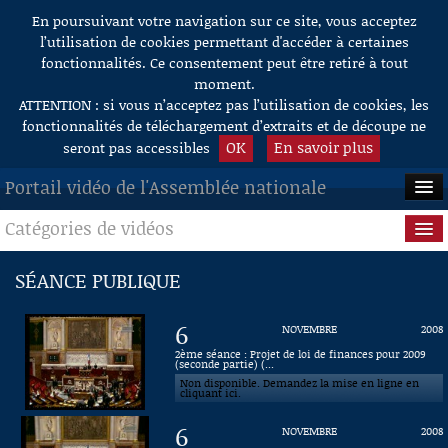
En poursuivant votre navigation sur ce site, vous acceptez
Aller au contenu
l’utilisation de cookies permettant d'accéder à certaines
fonctionnalités. Ce consentement peut être retiré à tout
moment.
ATTENTION : si vous n’acceptez pas l’utilisation de cookies, les
fonctionnalités de téléchargement d’extraits et de découpe ne
OK
En savoir plus
seront pas accessibles
Portail vidéo de l'Assemblée nationale
Catégories de vidéos
ACCUEIL
EN DIRECT
Séance publique
SÉANCE PUBLIQUE
À LA DEMANDE
Questions au Gouvernement
6
NOVEMBRE
2008
RECHERCHE
Commissions
2ème séance : Projet de loi de finances pour 2009
(seconde partie) (...
Non disponible. Demandez la mise en ligne en
AIDE À LA DÉCOUPE
Présidence
cliquant ici.
DE VIDÉOS
6
NOVEMBRE
2008
Évènements