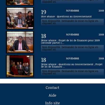
cliquant ici.
19
NOVEMBRE
2008
1ère séance : Questions au Gouvernement
Non disponible. Demandez la mise en ligne en
cliquant ici.
18
NOVEMBRE
2008
3ème séance : Projet de loi de finances pour 2009
(seconde partie) (...
Non disponible. Demandez la mise en ligne en
cliquant ici.
18
NOVEMBRE
2008
2ème séance : Questions au Gouvernement ; Projet
de loi de finances ...
Non disponible. Demandez la mise en ligne en
cliquant ici.
Contact
Aide
Info site