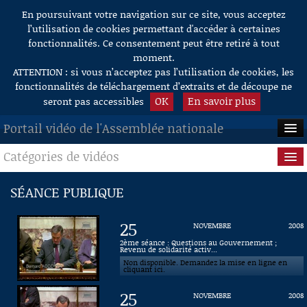
En poursuivant votre navigation sur ce site, vous acceptez
Aller au contenu
l’utilisation de cookies permettant d'accéder à certaines
fonctionnalités. Ce consentement peut être retiré à tout
moment.
ATTENTION : si vous n’acceptez pas l’utilisation de cookies, les
fonctionnalités de téléchargement d’extraits et de découpe ne
OK
En savoir plus
seront pas accessibles
Portail vidéo de l'Assemblée nationale
Catégories de vidéos
ACCUEIL
EN DIRECT
Séance publique
SÉANCE PUBLIQUE
À LA DEMANDE
Questions au Gouvernement
25
NOVEMBRE
2008
RECHERCHE
Commissions
2ème séance : Questions au Gouvernement ;
Revenu de solidarité activ...
Non disponible. Demandez la mise en ligne en
AIDE À LA DÉCOUPE
Présidence
cliquant ici.
DE VIDÉOS
25
NOVEMBRE
2008
Évènements