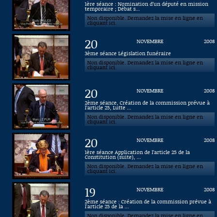
1ère séance : Nomination d’un député en mission
temporaire ; Débat s...
Connaissance, Histoire
Non disponible. Demandez la mise en ligne en
cliquant ici.
Autres
20
NOVEMBRE
2008
3ème séance Législation funéraire
Non disponible. Demandez la mise en ligne en
cliquant ici.
20
NOVEMBRE
2008
2ème séance, Création de la commission prévue à
l’article 25, Lutte ...
Non disponible. Demandez la mise en ligne en
cliquant ici.
20
NOVEMBRE
2008
1ère séance Application de l’article 25 de la
Constitution (suite), ...
Non disponible. Demandez la mise en ligne en
cliquant ici.
19
NOVEMBRE
2008
2ème séance : Création de la commission prévue à
l'article 25 de la ...
Non disponible. Demandez la mise en ligne en