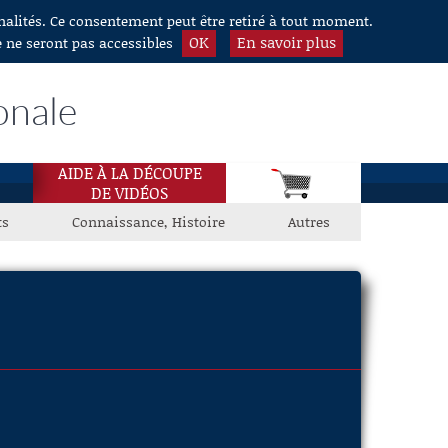
nnalités. Ce consentement peut être retiré à tout moment.
OK
En savoir plus
e ne seront pas accessibles
onale
AIDE À LA DÉCOUPE
DE VIDÉOS
ts
Connaissance, Histoire
Autres