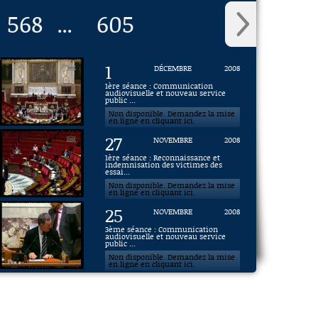
568
605
...
1
DÉCEMBRE
2008
1ère séance : Communication
audiovisuelle et nouveau service
public ...
Non disponible. Demandez la mise
en ligne en cliquant ici.
27
NOVEMBRE
2008
1ère séance : Reconnaissance et
indemnisation des victimes des
essai...
Non disponible. Demandez la mise
en ligne en cliquant ici.
25
NOVEMBRE
2008
3ème séance : Communication
audiovisuelle et nouveau service
public ...
Non disponible. Demandez la mise
en ligne en cliquant ici.