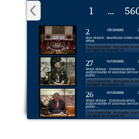
1
56
...
2
DÉCEMBRE
1ère séance : Questions orales sa
débat
Non disponible. Demandez la m
en ligne en cliquant ici.
27
NOVEMBRE
3ème séance : Communication
audiovisuelle et nouveau service
public ...
Non disponible. Demandez la m
en ligne en cliquant ici.
26
NOVEMBRE
2ème séance : Communication
audiovisuelle et nouveau service
public ...
Non disponible. Demandez la m
en ligne en cliquant ici.