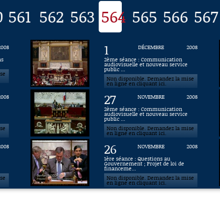
0
561
562
563
564
565
566
567
1
2008
DÉCEMBRE
2008
ns
2ème séance : Communication
audiovisuelle et nouveau service
public ...
ise
Non disponible. Demandez la mise
en ligne en cliquant ici.
27
2008
NOVEMBRE
2008
2ème séance : Communication
audiovisuelle et nouveau service
public ...
ise
Non disponible. Demandez la mise
en ligne en cliquant ici.
26
2008
NOVEMBRE
2008
1ère séance : Questions au
Gouvernement ; Projet de loi de
financeme...
ise
Non disponible. Demandez la mise
en ligne en cliquant ici.