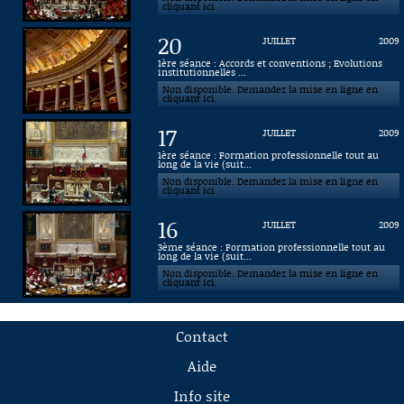
cliquant ici.
20
JUILLET
2009
1ère séance : Accords et conventions ; Evolutions
institutionnelles ...
Non disponible. Demandez la mise en ligne en
cliquant ici.
17
JUILLET
2009
1ère séance : Formation professionnelle tout au
long de la vie (suit...
Non disponible. Demandez la mise en ligne en
cliquant ici.
16
JUILLET
2009
3ème séance : Formation professionnelle tout au
long de la vie (suit...
Non disponible. Demandez la mise en ligne en
cliquant ici.
Contact
Aide
Info site