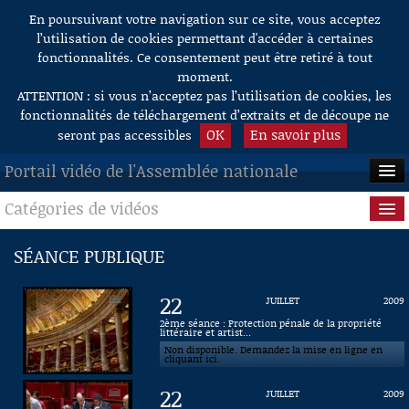
En poursuivant votre navigation sur ce site, vous acceptez
Aller au contenu
l’utilisation de cookies permettant d'accéder à certaines
fonctionnalités. Ce consentement peut être retiré à tout
moment.
ATTENTION : si vous n’acceptez pas l’utilisation de cookies, les
fonctionnalités de téléchargement d’extraits et de découpe ne
OK
En savoir plus
seront pas accessibles
Portail vidéo de l'Assemblée nationale
Catégories de vidéos
ACCUEIL
EN DIRECT
Séance publique
SÉANCE PUBLIQUE
À LA DEMANDE
Questions au Gouvernement
22
JUILLET
2009
RECHERCHE
Commissions
2ème séance : Protection pénale de la propriété
littéraire et artist...
Non disponible. Demandez la mise en ligne en
AIDE À LA DÉCOUPE
Présidence
cliquant ici.
DE VIDÉOS
22
JUILLET
2009
Évènements