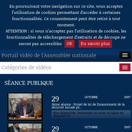
En poursuivant votre navigation sur ce site, vous acceptez
Aller au contenu
l’utilisation de cookies permettant d'accéder à certaines
fonctionnalités. Ce consentement peut être retiré à tout
moment.
ATTENTION : si vous n’acceptez pas l’utilisation de cookies, les
fonctionnalités de téléchargement d’extraits et de découpe ne
OK
En savoir plus
seront pas accessibles
Portail vidéo de l'Assemblée nationale
Catégories de vidéos
ACCUEIL
EN DIRECT
Séance publique
SÉANCE PUBLIQUE
À LA DEMANDE
Questions au Gouvernement
29
OCTOBRE
2007
RECHERCHE
Commissions
2ème séance : Projet de loi de financement de la
sécurité sociale po...
Non disponible. Demandez la mise en ligne en
AIDE À LA DÉCOUPE
Présidence
cliquant ici.
DE VIDÉOS
29
OCTOBRE
2007
Évènements