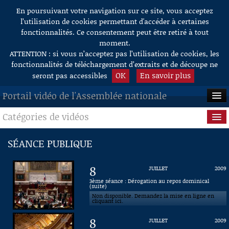
En poursuivant votre navigation sur ce site, vous acceptez
Aller au contenu
l’utilisation de cookies permettant d'accéder à certaines
fonctionnalités. Ce consentement peut être retiré à tout
moment.
ATTENTION : si vous n’acceptez pas l’utilisation de cookies, les
fonctionnalités de téléchargement d’extraits et de découpe ne
OK
En savoir plus
seront pas accessibles
Portail vidéo de l'Assemblée nationale
Catégories de vidéos
ACCUEIL
EN DIRECT
Séance publique
SÉANCE PUBLIQUE
À LA DEMANDE
Questions au Gouvernement
8
JUILLET
2009
RECHERCHE
Commissions
3ème séance : Dérogation au repos dominical
(suite)
Non disponible. Demandez la mise en ligne en
AIDE À LA DÉCOUPE
Présidence
cliquant ici.
DE VIDÉOS
8
JUILLET
2009
Évènements