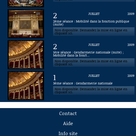
2
JUILLET
2009
2ème séance : Mobilité dans la fonction publique
(suite)
Non disponible. Demandez la mise en ligne en
cliquant ici.
2
JUILLET
2009
1ère séance : Gendarmerie nationale (suite) ;
Mobilité dans la fonct...
Non disponible. Demandez la mise en ligne en
cliquant ici.
1
JUILLET
2009
3ème séance : Gendarmerie nationale
Non disponible. Demandez la mise en ligne en
cliquant ici.
Contact
Aide
Info site