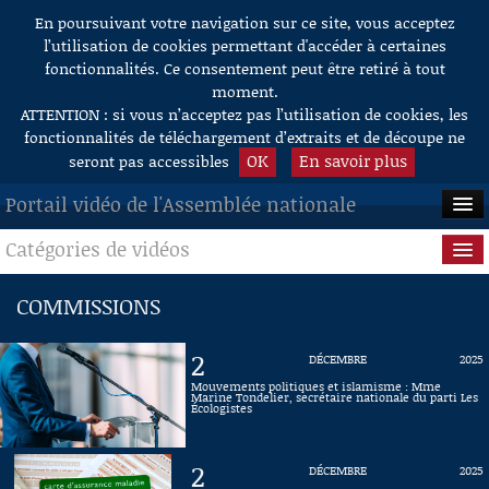
En poursuivant votre navigation sur ce site, vous acceptez
Aller au contenu
l’utilisation de cookies permettant d'accéder à certaines
fonctionnalités. Ce consentement peut être retiré à tout
moment.
ATTENTION : si vous n’acceptez pas l’utilisation de cookies, les
fonctionnalités de téléchargement d’extraits et de découpe ne
OK
En savoir plus
seront pas accessibles
Portail vidéo de l'Assemblée nationale
Catégories de vidéos
ACCUEIL
EN DIRECT
Séance publique
COMMISSIONS
À LA DEMANDE
Questions au Gouvernement
2
DÉCEMBRE
2025
RECHERCHE
Commissions
Mouvements politiques et islamisme : Mme
Marine Tondelier, secrétaire nationale du parti Les
Écologistes
AIDE À LA DÉCOUPE
Présidence
DE VIDÉOS
2
DÉCEMBRE
2025
Évènements