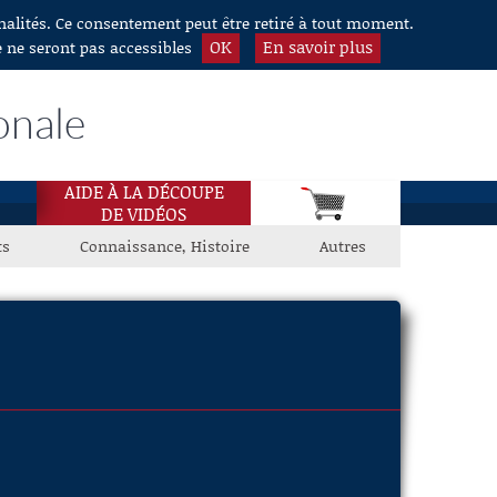
nnalités. Ce consentement peut être retiré à tout moment.
OK
En savoir plus
e ne seront pas accessibles
onale
AIDE À LA DÉCOUPE
DE VIDÉOS
ts
Connaissance, Histoire
Autres