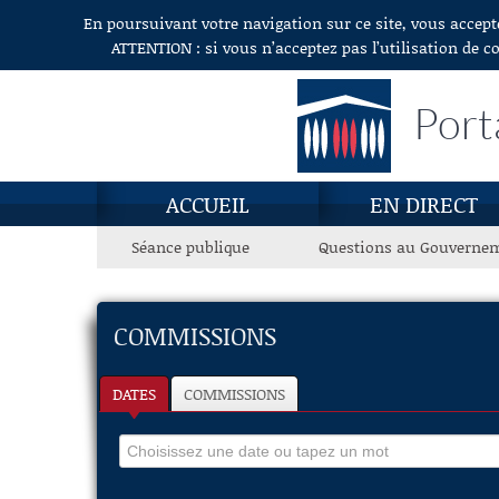
En poursuivant votre navigation sur ce site, vous accept
Aller au contenu
ATTENTION : si vous n’acceptez pas l’utilisation de c
Port
ACCUEIL
EN DIRECT
Séance publique
Questions au Gouverne
COMMISSIONS
DATES
COMMISSIONS