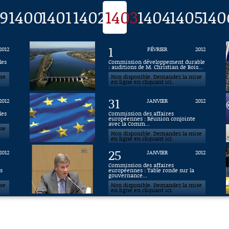
9
1400
1401
1402
1403
1404
1405
140
1
2012
FÉVRIER
2012
les
Commission développement durable
: auditions de M. Christian de Bois...
ise
Non disponible. Demandez la mise
en ligne en cliquant ici.
31
2012
JANVIER
2012
les
Commission des affaires
européennes : Réunion conjointe
avec la Comm...
ise
Non disponible. Demandez la mise
en ligne en cliquant ici.
25
2012
JANVIER
2012
Commission des affaires
s
européennes : Table ronde sur la
gouvernance...
ise
Non disponible. Demandez la mise
en ligne en cliquant ici.