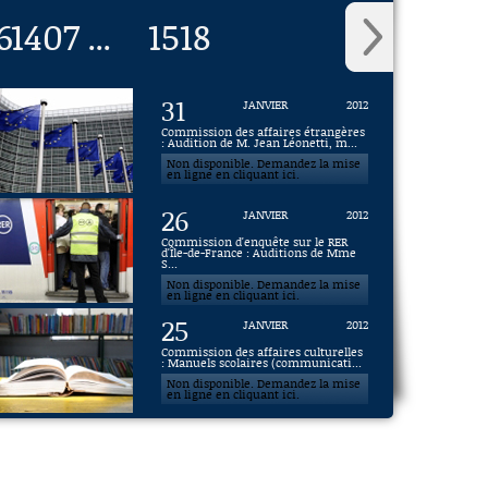
6
1407
1518
...
31
JANVIER
2012
Commission des affaires étrangères
: Audition de M. Jean Léonetti, m...
Non disponible. Demandez la mise
en ligne en cliquant ici.
26
JANVIER
2012
Commission d'enquête sur le RER
d'Île-de-France : Auditions de Mme
S...
Non disponible. Demandez la mise
en ligne en cliquant ici.
25
JANVIER
2012
Commission des affaires culturelles
: Manuels scolaires (communicati...
Non disponible. Demandez la mise
en ligne en cliquant ici.