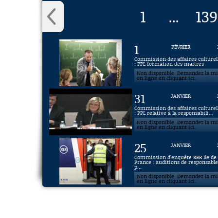
1
139
...
1
FÉVRIER
Commission des affaires culturel
: PPL formation des maitres
Non disponible. Demandez la m
en ligne en cliquant ici.
31
JANVIER
Commission des affaires culturel
: PPL relative à la responsabili...
Non disponible. Demandez la m
en ligne en cliquant ici.
25
JANVIER
Commission d'enquête RER Ile de
France : auditions de responsable
p...
Non disponible. Demandez la m
en ligne en cliquant ici.