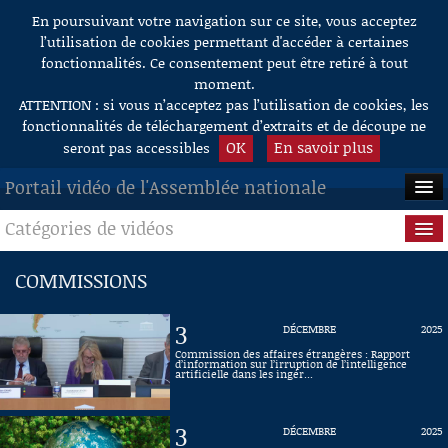
En poursuivant votre navigation sur ce site, vous acceptez
Aller au contenu
l’utilisation de cookies permettant d'accéder à certaines
fonctionnalités. Ce consentement peut être retiré à tout
moment.
ATTENTION : si vous n’acceptez pas l’utilisation de cookies, les
fonctionnalités de téléchargement d’extraits et de découpe ne
OK
En savoir plus
seront pas accessibles
Portail vidéo de l'Assemblée nationale
Catégories de vidéos
ACCUEIL
EN DIRECT
Séance publique
COMMISSIONS
À LA DEMANDE
Questions au Gouvernement
3
DÉCEMBRE
2025
RECHERCHE
Commissions
Commission des affaires étrangères : Rapport
d’information sur l’irruption de l’intelligence
artificielle dans les ingér...
AIDE À LA DÉCOUPE
Présidence
DE VIDÉOS
3
DÉCEMBRE
2025
Évènements