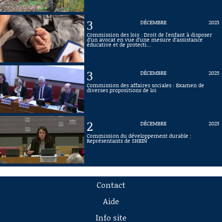
3
DÉCEMBRE
2025
Commission des lois : Droit de l'enfant à disposer
d’un avocat en vue d’une mesure d’assistance
éducative et de protecti...
3
DÉCEMBRE
2025
Commission des affaires sociales : Examen de
diverses propositions de loi
2
DÉCEMBRE
2025
Commission du développement durable :
Représentants de SHEIN
Contact
Aide
Info site