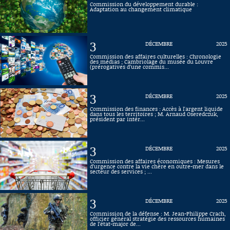
Commission du développement durable :
Adaptation au changement climatique
Connaissance, Histoire
Autres
3
DÉCEMBRE
2025
Commission des affaires culturelles : Chronologie
des médias ; Cambriolage du musée du Louvre
(prérogatives d’une commis...
3
DÉCEMBRE
2025
Commission des finances : Accès à l'argent liquide
dans tous les territoires ; M. Arnaud Oseredczuk,
président par intér...
3
DÉCEMBRE
2025
Commission des affaires économiques : Mesures
d’urgence contre la vie chère en outre-mer dans le
secteur des services ; ...
3
DÉCEMBRE
2025
Commission de la défense : M. Jean-Philippe Crach,
officier général stratégie des ressources humaines
de l’état-major de...