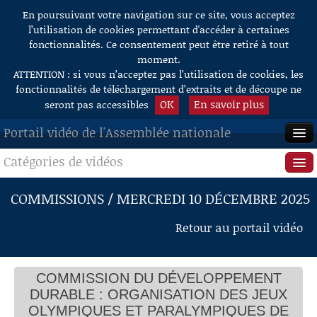
En poursuivant votre navigation sur ce site, vous acceptez
Aller au contenu
l’utilisation de cookies permettant d'accéder à certaines
fonctionnalités. Ce consentement peut être retiré à tout
moment.
ATTENTION : si vous n’acceptez pas l’utilisation de cookies, les
fonctionnalités de téléchargement d’extraits et de découpe ne
OK
En savoir plus
seront pas accessibles
Portail vidéo de l'Assemblée nationale
Catégories de vidéos
ACCUEIL
EN DIRECT
Séance publique
COMMISSIONS / MERCREDI 10 DÉCEMBRE 2025
À LA DEMANDE
Questions au Gouvernement
Retour au portail vidéo
RECHERCHE
Commissions
AIDE À LA DÉCOUPE
COMMISSION DU DÉVELOPPEMENT
Présidence
DE VIDÉOS
DURABLE : ORGANISATION DES JEUX
Évènements
OLYMPIQUES ET PARALYMPIQUES DE