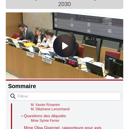
2030
Connaissance, Histoire
Autres
Examen, pour avis, du projet de loi, adopté par
le Sénat, après engagement de la procédure
accélérée, relatif à l’organisation des jeux
Olympiques et Paralympiques de 2030
Mme Sandrine Le Feur, présidente
Mme Olga Givernet, rapporteure pour avis
Questions des représentants des groupes
Mme Julie Lechanteux
Mme Sandrine Lalanne
Sommaire
M. Gabriel Amard
M. Denis Fégné
M. Fabrice Brun
Mme Marie Pochon
M. Xavier Roseren
M. Stéphane Lenormand
Questions des députés
Mme Sylvie Ferrer
Mme Olga Givernet, rapporteure pour avis