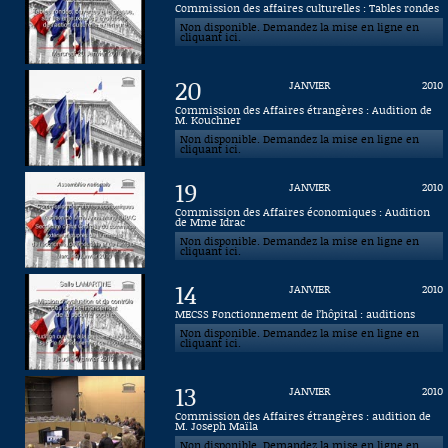
Commission des affaires culturelles : Tables rondes
Non disponible. Demandez la mise en ligne en
Connaissance, Histoire
cliquant ici.
Autres
20
JANVIER
2010
Commission des Affaires étrangères : Audition de
M. Kouchner
Non disponible. Demandez la mise en ligne en
cliquant ici.
19
JANVIER
2010
Commission des Affaires économiques : Audition
de Mme Idrac
Non disponible. Demandez la mise en ligne en
cliquant ici.
14
JANVIER
2010
MECSS Fonctionnement de l’hôpital : auditions
Non disponible. Demandez la mise en ligne en
cliquant ici.
13
JANVIER
2010
Commission des Affaires étrangères : audition de
M. Joseph Maïla
Non disponible. Demandez la mise en ligne en