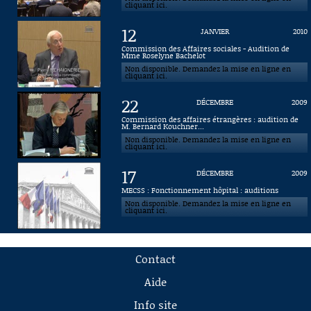
cliquant ici.
12
JANVIER
2010
Commission des Affaires sociales - Audition de
Mme Roselyne Bachelot
Non disponible. Demandez la mise en ligne en
cliquant ici.
22
DÉCEMBRE
2009
Commission des affaires étrangères : audition de
M. Bernard Kouchner...
Non disponible. Demandez la mise en ligne en
cliquant ici.
17
DÉCEMBRE
2009
MECSS : Fonctionnement hôpital : auditions
Non disponible. Demandez la mise en ligne en
cliquant ici.
Contact
Aide
Info site