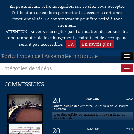
En poursuivant votre navigation sur ce site, vous acceptez
Aller au contenu
l’utilisation de cookies permettant d'accéder à certaines
fonctionnalités. Ce consentement peut être retiré à tout
moment.
ATTENTION : si vous n’acceptez pas l’utilisation de cookies, les
fonctionnalités de téléchargement d’extraits et de découpe ne
OK
En savoir plus
seront pas accessibles
Portail vidéo de l'Assemblée nationale
Catégories de vidéos
ACCUEIL
EN DIRECT
Séance publique
COMMISSIONS
À LA DEMANDE
Questions au Gouvernement
20
JANVIER
2010
RECHERCHE
Commissions
Commissions des Aff euro : Audition de M. Pierre
Lellouche
Non disponible. Demandez la mise en ligne en
AIDE À LA DÉCOUPE
Présidence
cliquant ici.
DE VIDÉOS
20
JANVIER
2010
Évènements