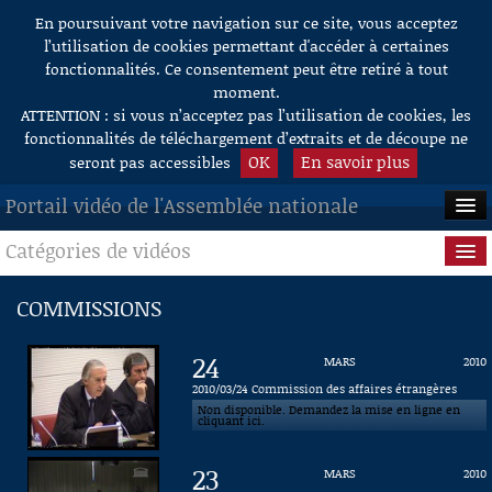
En poursuivant votre navigation sur ce site, vous acceptez
Aller au contenu
l’utilisation de cookies permettant d'accéder à certaines
fonctionnalités. Ce consentement peut être retiré à tout
moment.
ATTENTION : si vous n’acceptez pas l’utilisation de cookies, les
fonctionnalités de téléchargement d’extraits et de découpe ne
OK
En savoir plus
seront pas accessibles
Portail vidéo de l'Assemblée nationale
Catégories de vidéos
ACCUEIL
EN DIRECT
Séance publique
COMMISSIONS
À LA DEMANDE
Questions au Gouvernement
24
MARS
2010
RECHERCHE
Commissions
2010/03/24 Commission des affaires étrangères
Non disponible. Demandez la mise en ligne en
cliquant ici.
AIDE À LA DÉCOUPE
Présidence
DE VIDÉOS
23
MARS
2010
Évènements