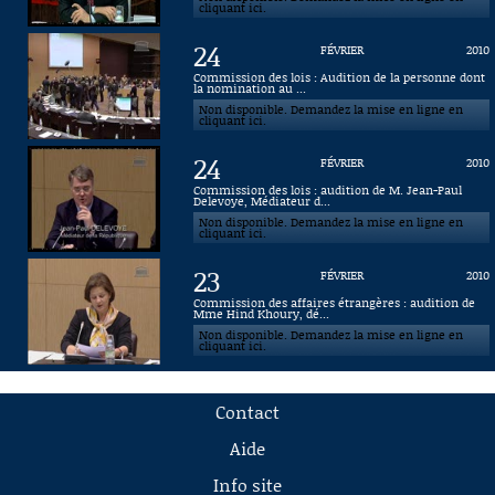
cliquant ici.
24
FÉVRIER
2010
Commission des lois : Audition de la personne dont
la nomination au ...
Non disponible. Demandez la mise en ligne en
cliquant ici.
24
FÉVRIER
2010
Commission des lois : audition de M. Jean-Paul
Delevoye, Médiateur d...
Non disponible. Demandez la mise en ligne en
cliquant ici.
23
FÉVRIER
2010
Commission des affaires étrangères : audition de
Mme Hind Khoury, dé...
Non disponible. Demandez la mise en ligne en
cliquant ici.
Contact
Aide
Info site